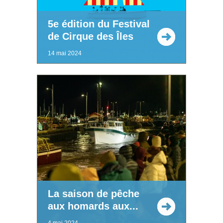
5e édition du Festival
de Cirque des Îles
14 mai 2024
La saison de pêche
aux homards aux...
4 mai 2024