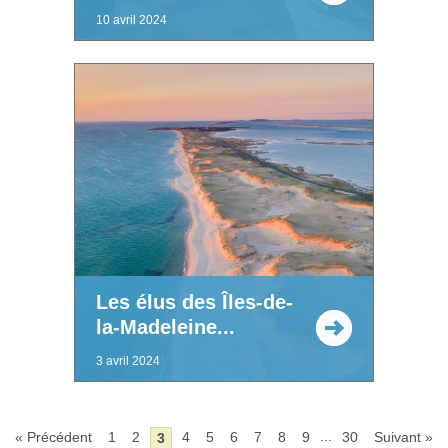
10 avril 2024
Les élus des Îles-de-
la-Madeleine...
3 avril 2024
...
« Précédent
1
2
4
5
6
7
8
9
30
Suivant »
3