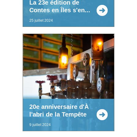
La 23e édition de
Contes en Îles s'en...
25 juillet 2024
20e anniversaire d'À
l'abri de la Tempête
9 juillet 2024