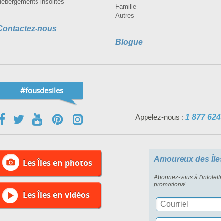
Hébergements insolites
Famille
Autres
Contactez-nous
Blogue
#fousdesiles
Appelez-nous :
1 877 624
Amoureux des Île
Les Îles en photos
Abonnez-vous à l'infolett
promotions!
Les Îles en vidéos