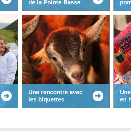
de la Pointe-Basse
pom
Une rencontre avec
Une
les biquettes
en 