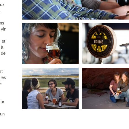
eux
.
ins
 vin
 et
 à
 de
st
 les
e
sur
 un