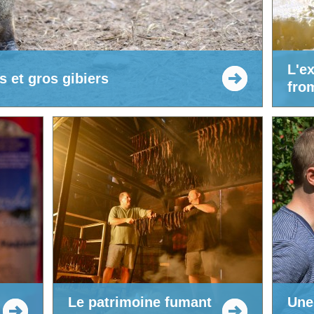
L'e
s et gros gibiers
fro
Le patrimoine fumant
Une