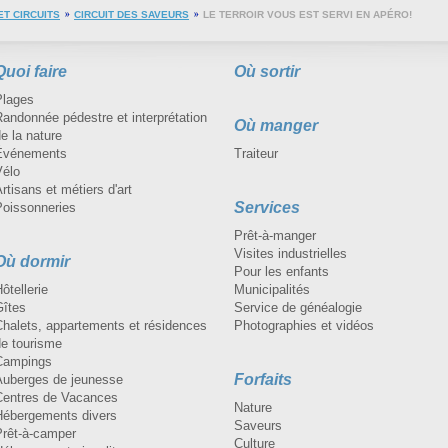
ET CIRCUITS
CIRCUIT DES SAVEURS
LE TERROIR VOUS EST SERVI EN APÉRO!
Quoi faire
Où sortir
Plages
andonnée pédestre et interprétation
Où manger
e la nature
Événements
Traiteur
Vélo
rtisans et métiers d'art
Services
Poissonneries
Prêt-à-manger
Visites industrielles
Où dormir
Pour les enfants
ôtellerie
Municipalités
Gîtes
Service de généalogie
Chalets, appartements et résidences
Photographies et vidéos
de tourisme
Campings
Forfaits
Auberges de jeunesse
Centres de Vacances
Nature
Hébergements divers
Saveurs
Prêt-à-camper
Culture