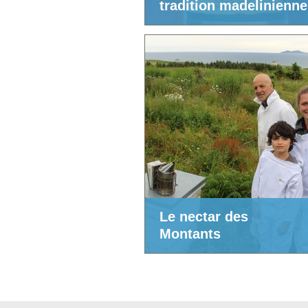
tradition madelinienne
Le nectar des
Montants