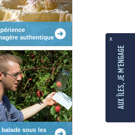
xpérience
magère authentique
x
AUX ÎLES, JE M'ENGAGE
 balade sous les