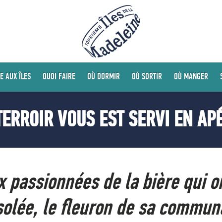
E AUX ÎLES
QUOI FAIRE
OÙ DORMIR
OÙ SORTIR
OÙ MANGER
TERROIR VOUS EST SERVI EN AP
x passionnées de la bière qui on
solée, le fleuron de sa commun