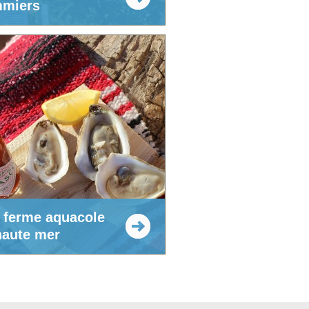
miers
 ferme aquacole
haute mer