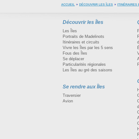
ACCUEIL
DÉCOUVRIR LES ÎLES
ITINÉRAIRES 
Découvrir les Îles
Les Îles
Portraits de Madelinots
R
Itinéraires et circuits
d
Vivre les Îles par les 5 sens
Fous des Îles
Se déplacer
A
Particularités régionales
Les Îles au gré des saisons
Se rendre aux Îles
H
Traversier
Avion