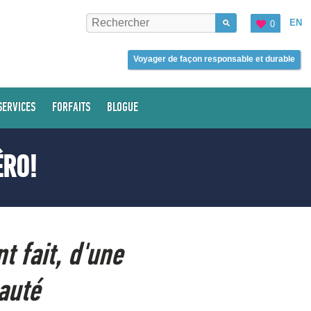
EN
0
Voyager de façon responsable et durable
SERVICES
FORFAITS
BLOGUE
ÉRO!
t fait, d'une
auté