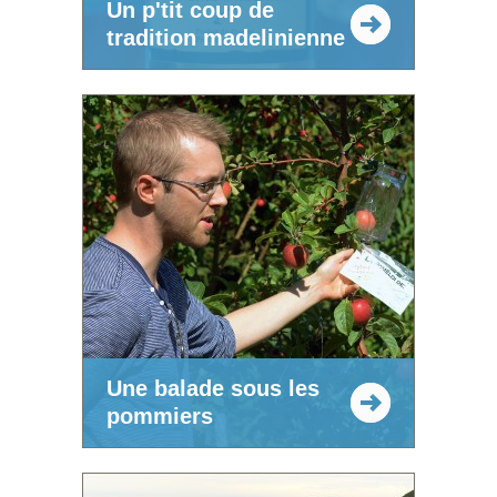
Un p'tit coup de
tradition madelinienne
Une balade sous les
pommiers