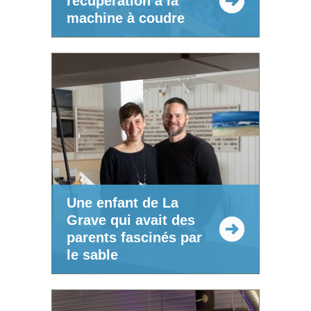
récupération à la
machine à coudre
Une enfant de La
Grave qui avait des
parents fascinés par
le sable