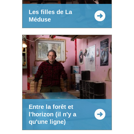
Les filles de La
Méduse
Entre la forêt et
l'horizon (il n'y a
qu'une ligne)