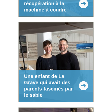
récupération à la
machine à coudre
Une enfant de La
Grave qui avait des
parents fascinés par
le sable