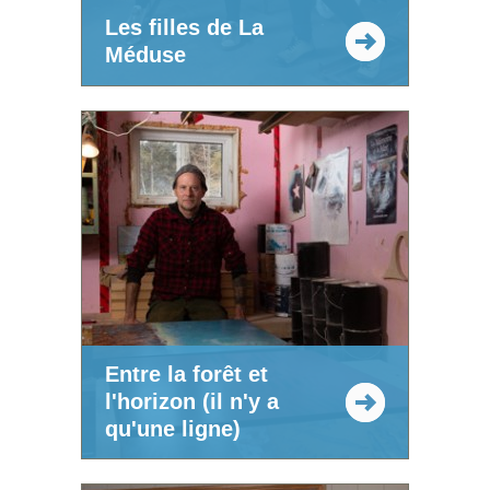
Les filles de La
Méduse
Entre la forêt et
l'horizon (il n'y a
qu'une ligne)