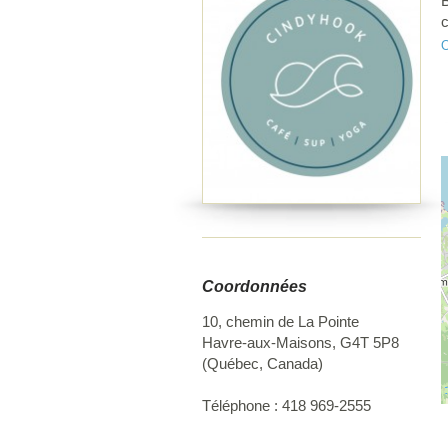
B
c
a
O
a
b
a
m
e
d
e
a
L
s
Coordonnées
10, chemin de La Pointe
Havre-aux-Maisons
,
G4T 5P8
(
Québec
,
Canada
)
Téléphone :
418 969-2555