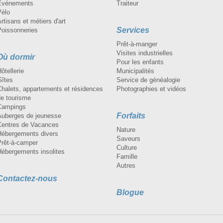
Événements
Traiteur
Vélo
rtisans et métiers d'art
Services
Poissonneries
Prêt-à-manger
Visites industrielles
Où dormir
Pour les enfants
ôtellerie
Municipalités
Gîtes
Service de généalogie
Chalets, appartements et résidences
Photographies et vidéos
de tourisme
Campings
Forfaits
Auberges de jeunesse
Centres de Vacances
Nature
Hébergements divers
Saveurs
Prêt-à-camper
Culture
Hébergements insolites
Famille
Autres
Contactez-nous
Blogue