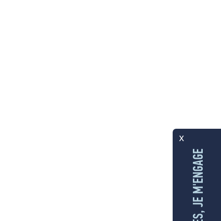
x
AUX ÎLES, JE M'ENGAGE