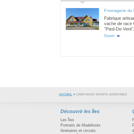
Fromagerie du 
Fabrique artisa
vache de race 
"Pied-De-Vent"
mixte, la "Tom
Ouvrir
pressé de plus 
Coeur'', fromag
Senau'' et la ''
Plusieurs produ
ainsi que des p
fromage. Démo
fromage Pied-d
samedis et dim
ACCUEIL
CINDYHOOK SPORTS AVENTURES
Découvrir les Îles
Les Îles
Portraits de Madelinots
R
Itinéraires et circuits
d