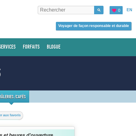
EN
0
Voyager de façon responsable et durable
SERVICES
FORFAITS
BLOGUE
S
RÛLERIES /CAFÉS
r aux favoris
s et heures d'ouverture