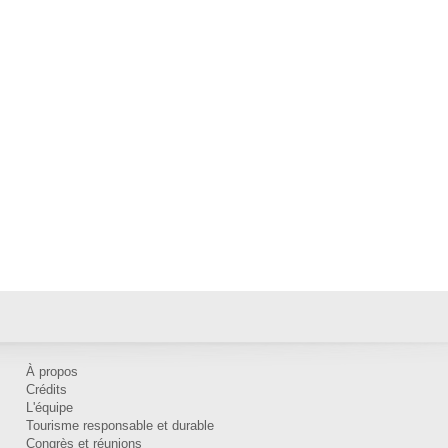
À propos
Crédits
L'équipe
Tourisme responsable et durable
Congrès et réunions