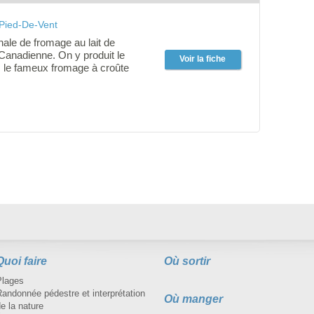
Pied-De-Vent
nale de fromage au lait de
Canadienne. On y produit le
Voir la fiche
, le fameux fromage à croûte
me des Demoiselles"; une pâte
de 6 mois d'affinage, le ''Jeune-
e à pâte molle, le ''Cheddar Art
Crème fraîche des Îles''.
its du terroir sont disponibles
roduits cuisinés à base de
nstration du moulage du
e-vent tous les vendredis,
anches à 11h.
Quoi faire
Où sortir
Plages
andonnée pédestre et interprétation
Où manger
e la nature