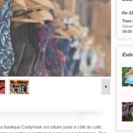
Du 22
Tous 
Ouver
09:00
Évé
a boutique Cindyhook est située juste à côté du café,