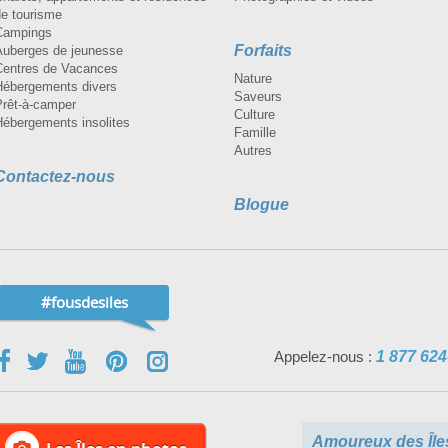
de tourisme
Campings
Forfaits
Auberges de jeunesse
Centres de Vacances
Nature
Hébergements divers
Saveurs
Prêt-à-camper
Culture
Hébergements insolites
Famille
Autres
Contactez-nous
Blogue
#fousdesiles
Appelez-nous :
1 877 624
Amoureux des Île