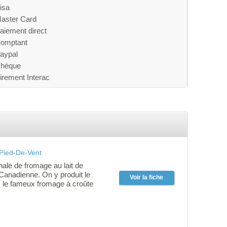
isa
aster Card
aiement direct
omptant
aypal
hèque
irement Interac
Pied-De-Vent
nale de fromage au lait de
Canadienne. On y produit le
Voir la fiche
, le fameux fromage à croûte
me des Demoiselles"; une pâte
de 6 mois d'affinage, le ''Jeune-
e à pâte molle, le ''Cheddar Art
Crème fraîche des Îles''.