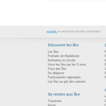
Plusieurs produ
ainsi que des p
fromage. Démo
fromage Pied-d
samedis et dim
ACCUEIL
CINDYHOOK SPORTS AVENTURES
Découvrir les Îles
Les Îles
Portraits de Madelinots
R
Itinéraires et circuits
d
Vivre les Îles par les 5 sens
Fous des Îles
Se déplacer
A
Particularités régionales
Les Îles au gré des saisons
Se rendre aux Îles
H
Traversier
Avion