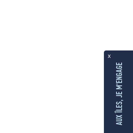
x
AUX ÎLES, JE M'ENGAGE