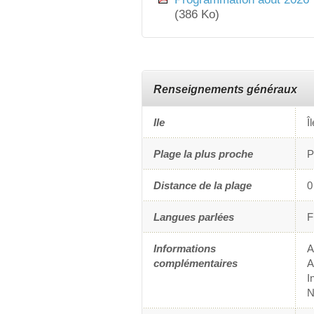
(386 Ko)
Renseignements généraux
Ile
Î
Plage la plus proche
P
Distance de la plage
0
Langues parlées
F
Informations
A
complémentaires
A
I
N