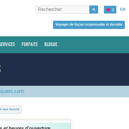
EN
0
Voyager de façon responsable et durable
SERVICES
FORFAITS
BLOGUE
S
RÛLERIES /CAFÉS
r aux favoris
s et heures d'ouverture