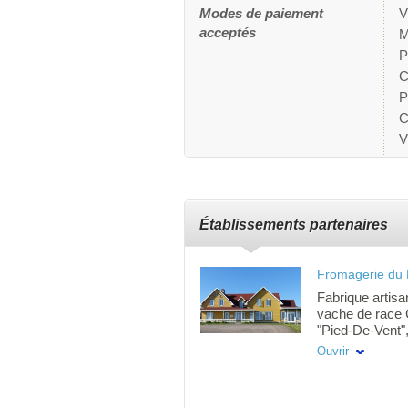
Modes de paiement
V
acceptés
M
P
C
P
C
V
Établissements partenaires
Fromagerie du 
Fabrique artisa
vache de race 
"Pied-De-Vent"
mixte, la "Tom
Ouvrir
pressé de plus 
Coeur'', fromag
Senau'' et la ''