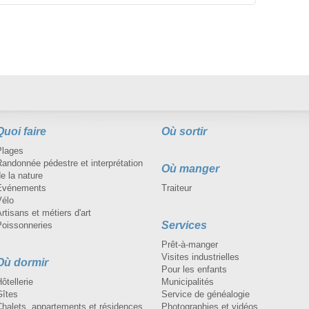
its du terroir sont disponibles
roduits cuisinés à base de
nstration du moulage du
e-vent tous les vendredis,
anches à 11h.
Quoi faire
Où sortir
Plages
andonnée pédestre et interprétation
Où manger
e la nature
Événements
Traiteur
Vélo
rtisans et métiers d'art
Services
Poissonneries
Prêt-à-manger
Visites industrielles
Où dormir
Pour les enfants
ôtellerie
Municipalités
Gîtes
Service de généalogie
Chalets, appartements et résidences
Photographies et vidéos