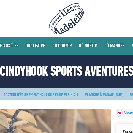
E AUX ÎLES
QUOI FAIRE
OÙ DORMIR
OÙ SORTIR
OÙ MANGER
CINDYHOOK SPORTS AVENTURE
LOCATION D'ÉQUIPEMENT NAUTIQUE ET DE PLEIN AIR
PLANCHE À PAGAIE (SUP)
B
Ajoute
Date