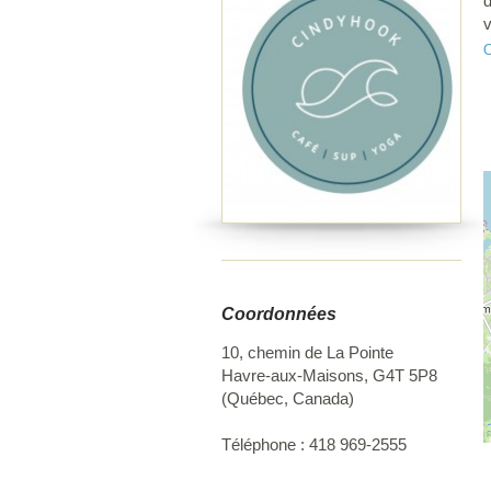
d
v
d
O
s
s
C
f
p
b
r
p
u
s
l
Coordonnées
10, chemin de La Pointe
Havre-aux-Maisons
,
G4T 5P8
(
Québec
,
Canada
)
Téléphone :
418 969-2555