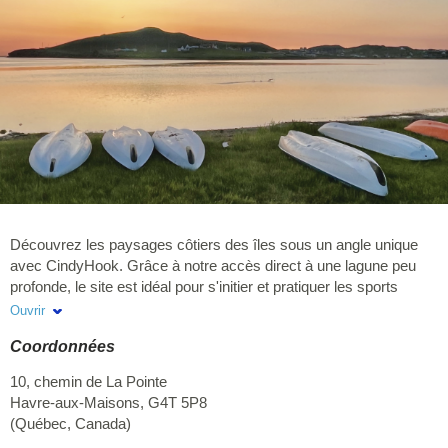
Découvrez les paysages côtiers des îles sous un angle unique
avec CindyHook. Grâce à notre accès direct à une lagune peu
profonde, le site est idéal pour s'initier et pratiquer les sports
nautiques en toute sécurité. Nous proposons la location de
Ouvrir
kayaks (solo ou tandem), de stand-up paddles (SUP) rigides ou
Coordonnées
gonflables, ainsi que le SUP géant, parfait pour des moments
conviviaux entre amis ou en famille. La location est disponible sur
10, chemin de La Pointe
place, mais aussi à emporter, pour partir à la découverte d'autres
Havre-aux-Maisons
,
G4T 5P8
sites, lagunes et paysages emblématiques des îles. Vous pouvez
(
Québec
,
Canada
)
également louer du matériel de surf, des wetsuits et divers