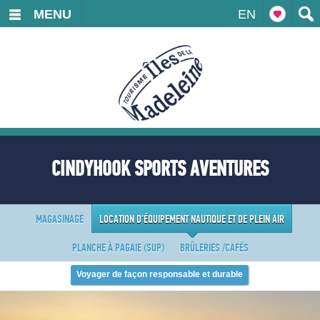
MENU
EN
CINDYHOOK SPORTS AVENTURES
MAGASINAGE
LOCATION D'ÉQUIPEMENT NAUTIQUE ET DE PLEIN AIR
PLANCHE À PAGAIE (SUP)
BRÛLERIES /CAFÉS
Voyager de façon responsable et durable