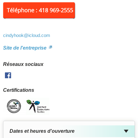
équipements pour profiter pleinement de votre séjour. Pour
réserver : 418 969-2555 ou par courriel
info@cindyhook.ca
Téléphone : 418 969-2555
cindyhook
@icloud.com
Site de l'entreprise
Réseaux sociaux
Facebook
Certifications
Dates et heures d'ouverture