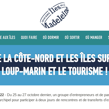
E AUX ÎLES
QUOI FAIRE
OÙ DORMIR
OÙ SORTIR
OÙ MANGER
 LA CÔTE-NORD ET LES ÎLES SUR
LOUP-MARIN ET LE TOURISME !
022
- Du 25 au 27 octobre dernier, un groupe d'entrepreneurs et de pa
rchipel pour participer à deux jours de rencontres et de transferts d'e