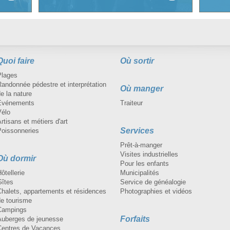
Quoi faire
Où sortir
Plages
andonnée pédestre et interprétation
Où manger
e la nature
Événements
Traiteur
Vélo
rtisans et métiers d'art
Services
Poissonneries
Prêt-à-manger
Visites industrielles
Où dormir
Pour les enfants
ôtellerie
Municipalités
Gîtes
Service de généalogie
Chalets, appartements et résidences
Photographies et vidéos
de tourisme
Campings
Forfaits
Auberges de jeunesse
Centres de Vacances