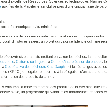
 Créneau d'excellence Ressources, Sciences et Technologies Marines C
me
aux Îles de la Madeleine a mobilisé près d'une cinquantaine de parti
eine
 socio-économiques et/ou ministères
résentation de la communauté maritime et de ses principales industri
ouilli d'histoires salées, un projet qui valorise l'identité culinaire rég
e découvrir divers attraits mettant en valeur les pêches, la maricultur
oucanerie
,
Cultures du large
et le
Centre d'interprétation du phoque
. L
, la
Coopérative des pêcheurs Cap Dauphin
et les échanges avec l
Îles (RPPCI) ont également permis à la délégation d'en apprendre da
ansformation des produits de la mer.
éfis entourant la mise en marché des produits de la mer ainsi que les 
urchette bleue, un programme qui valorise les nombreuses espèces 
.