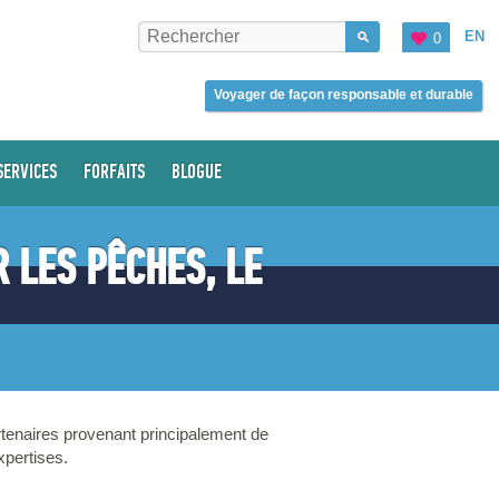
EN
0
Voyager de façon responsable et durable
SERVICES
FORFAITS
BLOGUE
 LES PÊCHES, LE
rtenaires provenant principalement de
xpertises.