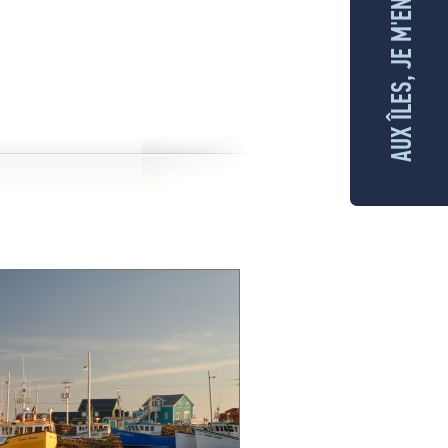
AUX ÎLES, JE M'ENGAGE