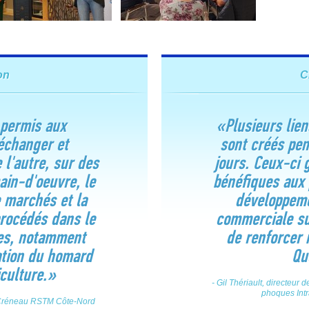
on
C
 permis aux
«Plusieurs lien
'échanger et
sont créés pe
 l'autre, sur des
jours. Ceux-ci 
in-d'oeuvre, le
bénéfiques aux 
 marchés et la
développeme
rocédés dans le
commerciale su
es, notamment
de renforcer 
ation du homard
Qu
iculture.»
- Gil Thériault, directeur
phoques Int
du Créneau RSTM Côte-Nord