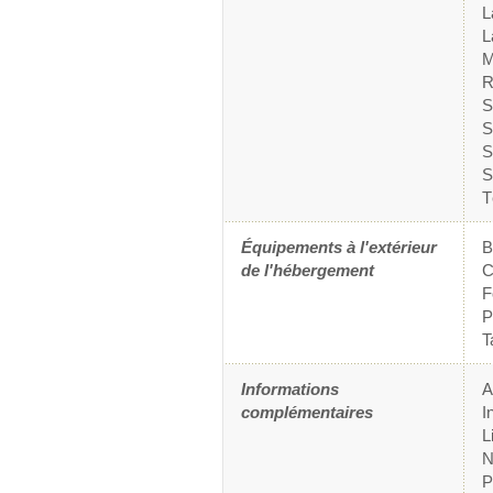
L
L
M
R
S
S
S
S
T
Équipements à l'extérieur
de l'hébergement
C
F
P
T
Informations
A
complémentaires
I
L
N
P