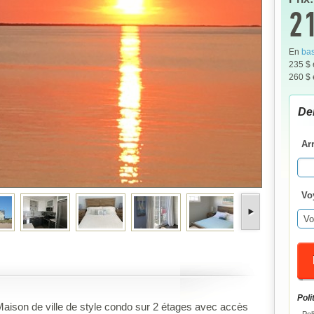
21
En
bas
235 $
260 $
De
Ar
Vo
Vo
Poli
aison de ville de style condo sur 2 étages avec accès