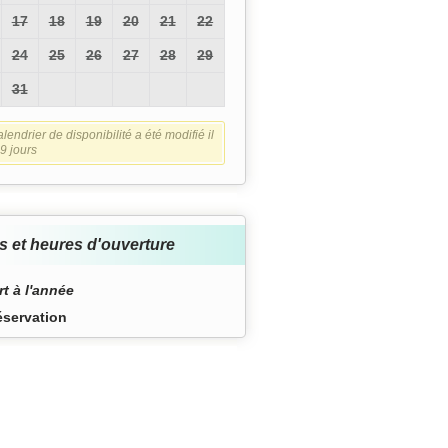
17
18
19
20
21
22
24
25
26
27
28
29
31
lendrier de disponibilité a été modifié il
9 jours
s et heures d'ouverture
t à l'année
éservation