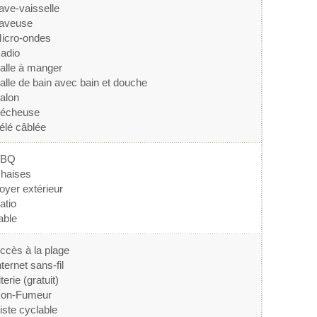
ave-vaisselle
aveuse
icro-ondes
adio
alle à manger
alle de bain avec bain et douche
alon
écheuse
élé câblée
BBQ
haises
oyer extérieur
atio
able
ccès à la plage
nternet sans-fil
iterie (gratuit)
on-Fumeur
iste cyclable