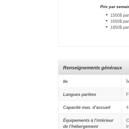
Prix par sema
1500$ par
1650$ pa
1850$ par
Renseignements généraux
Ile
Î
Langues parlées
F
Capacité max. d'accueil
4
Équipements à l'intérieur
C
de l'hébergement
I