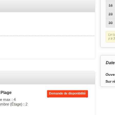
16
23
30
Le ca
y a 3
Date
Ouver
Sur r
 Plage
Demande de disponibilité
e max : 4
mbre (Étage) : 2