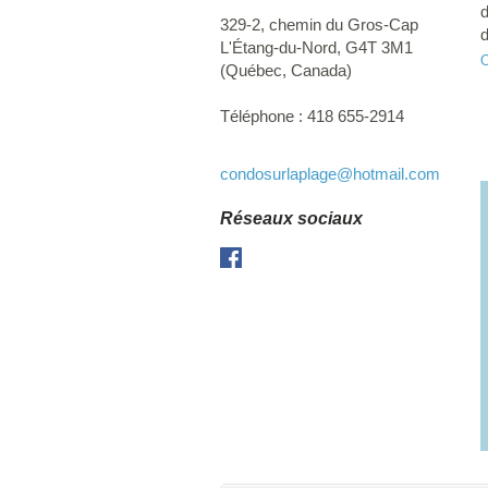
d
329-2, chemin du Gros-Cap
d
L'Étang-du-Nord
,
G4T 3M1
t
O
(
Québec
,
Canada
)
c
M
Téléphone :
418 655-2914
condosurlaplage
@hotmail.com
Réseaux sociaux
Facebook