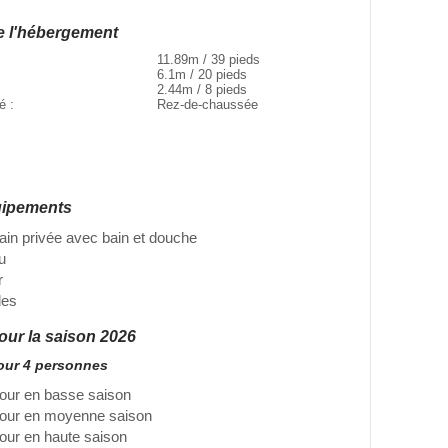
e l'hébergement
11.89m / 39 pieds
6.1m / 20 pieds
2.44m / 8 pieds
té :
Rez-de-chaussée
uipements
bain privée avec bain et douche
u
r
des
pour la saison 2026
pour 4 personnes
jour en basse saison
jour en moyenne saison
jour en haute saison