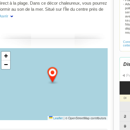
Pol
irect à la plage. Dans ce décor chaleureux, vous pourrez
Adv
pol
ormir au son de la mer. Situé sur l'Île du centre près de
ser
ous les services, le condo vous offre de multiples
uvrir
ave
sa 
ommodités. Pour un séjour inoubliable aux Iles-de-la-
l'é
adeleine. Réservation pour un minimum de 7 nuits.
dép
res
Consu
cett
+
−
Dis
Pr
DI
2
Leaflet
|
© OpenStreetMap contributors
9