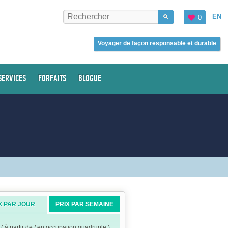
EN
0
Voyager de façon responsable et durable
SERVICES
FORFAITS
BLOGUE
X PAR JOUR
PRIX PAR SEMAINE
( à partir de / en occupation quadruple )