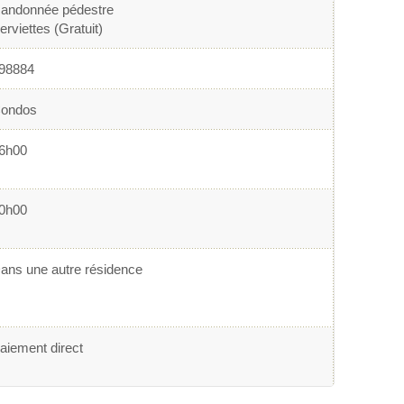
andonnée pédestre
erviettes (Gratuit)
98884
ondos
6h00
0h00
ans une autre résidence
aiement direct