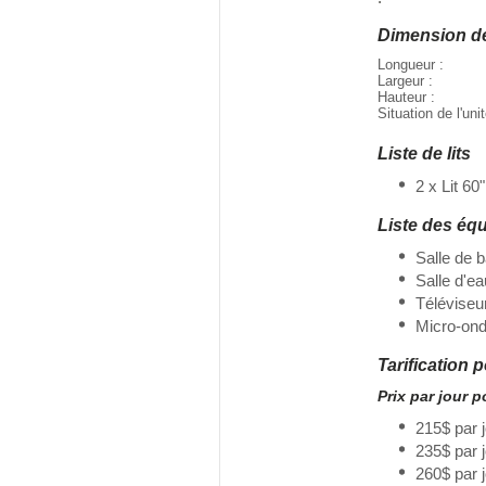
Dimension d
Longueur :
Largeur :
Hauteur :
Situation de l'uni
Liste de lits
2 x Lit 60"
Liste des éq
Salle de 
Salle d'ea
Téléviseu
Micro-on
Tarification 
Prix par jour 
215$ par 
235$ par 
260$ par 