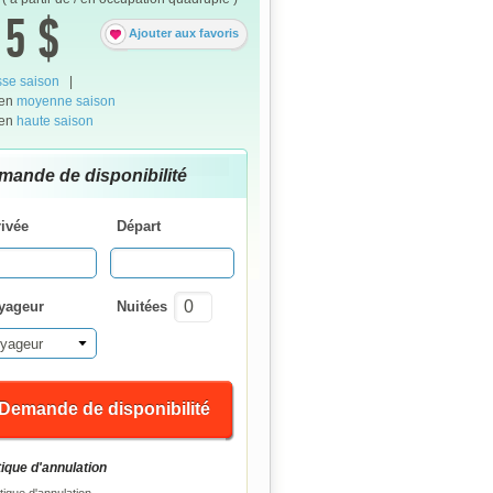
5 $
Ajouter aux favoris
se saison
|
 en
moyenne saison
 en
haute saison
mande de disponibilité
rivée
Départ
yageur
Nuitées
yageur
Demande de disponibilité
tique d'annulation