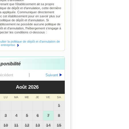
itique d'annulation
enant que l'établissement ait sa propre
itique de dépôt et d'annulation, cette dernière
a appliquée. Communiquer directement
c cet établissement pour en savoir plus sur
politique de dépôt et d'annulation. Si
tablissement ne possède aucune politique de
ôt et d'annulation, l'hébergement s'engage à
pecter les conditions ci-dessous :
lter la politique de dépôt et d'annulation de
e entreprise
ponibilité
écédent
Suivant
Août
2026
LU
MA
ME
JE
VE
SA
1
3
4
5
6
7
8
10
11
12
13
14
15