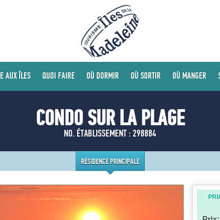
E AUX ÎLES
QUOI FAIRE
OÙ DORMIR
OÙ SORTIR
OÙ MANGER
CONDO SUR LA PLAGE
NO. ÉTABLISSEMENT : 298884
RÉSIDENCE PRINCIPALE
PRI
Prix: