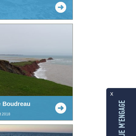
x
AUX ÎLES, JE M'ENGAGE
le Boudreau
t 2018