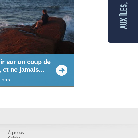
tir sur un coup de
, et ne jamais...
l 2018
À propos