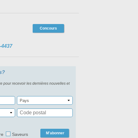
Concours
-4437
s?
re pour recevoir les dernières nouvelles et
Pays
M'abonner
re
Saveurs