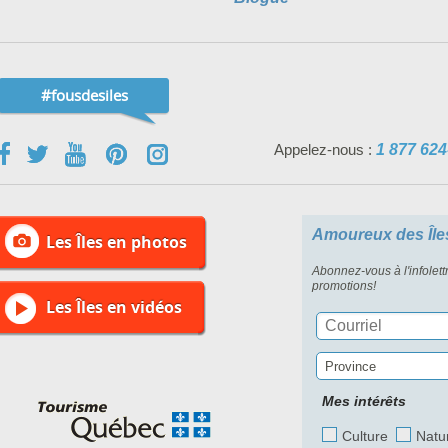
#fousdesiles
Appelez-nous :
1 877 624
Amoureux des Île
Les Îles en photos
Abonnez-vous à l'infolett
promotions!
Les Îles en vidéos
Province
Mes intérêts
Culture
Natu