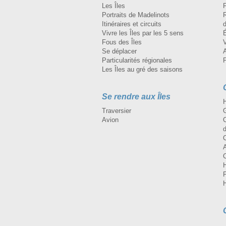
Les Îles
Portraits de Madelinots
R
Itinéraires et circuits
d
Vivre les Îles par les 5 sens
Fous des Îles
Se déplacer
A
Particularités régionales
Les Îles au gré des saisons
Se rendre aux Îles
H
Traversier
Avion