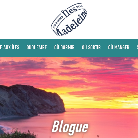
E AUX ÎLES
QUOI FAIRE
OÙ DORMIR
OÙ SORTIR
OÙ MANGER
Blogue