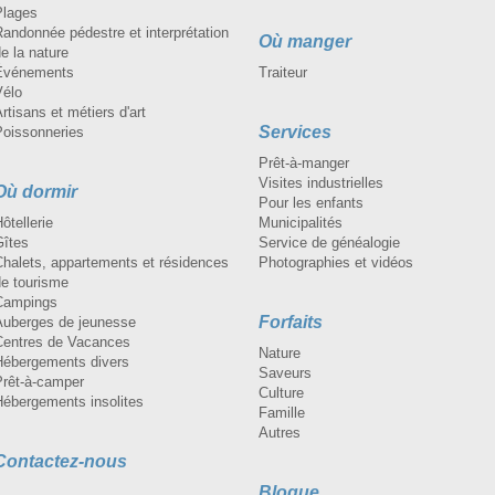
Plages
andonnée pédestre et interprétation
Où manger
e la nature
Événements
Traiteur
Vélo
rtisans et métiers d'art
Services
Poissonneries
Prêt-à-manger
Visites industrielles
Où dormir
Pour les enfants
ôtellerie
Municipalités
Gîtes
Service de généalogie
Chalets, appartements et résidences
Photographies et vidéos
de tourisme
Campings
Forfaits
Auberges de jeunesse
Centres de Vacances
Nature
Hébergements divers
Saveurs
Prêt-à-camper
Culture
Hébergements insolites
Famille
Autres
Contactez-nous
Blogue