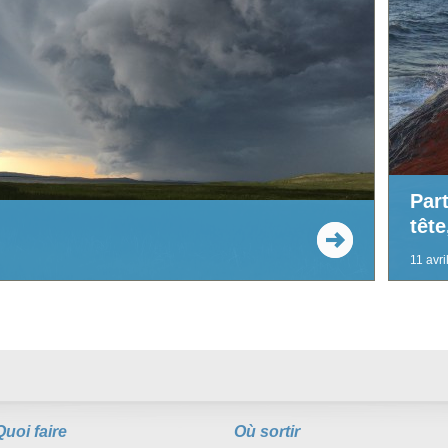
Par
tête
11 avri
Quoi faire
Où sortir