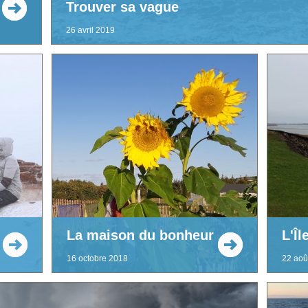
Trouver sa vague
26 avril 2019
La maison du bonheur
L'Î
16 octobre 2018
22 aoû