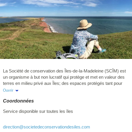
La Société de conservation des Îles-de-la-Madeleine (SCÎM) est
un organisme à but non lucratif qui protège et met en valeur des
terres en milieu privé aux Îles; des espaces protégés tant pour
leur biodiversité que pour leur valeur intrinsèque au bénéfice des
Ouvrir
générations actuelles et futures.
Coordonnées
Service disponible sur toutes les îles
direction
@societedeconservationdesiles.com