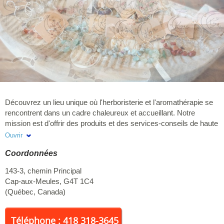
Découvrez un lieu unique où l'herboristerie et l'aromathérapie se
rencontrent dans un cadre chaleureux et accueillant. Notre
mission est d'offrir des produits et des services-conseils de haute
qualité visant à soutenir la santé globale grâce aux nombreuses
Ouvrir
propriétés médicinales des plantes et des fleurs. La plus grande
Coordonnées
sélection de thés et de tisanes aux Îles-de-la-Madeleine, incluant
nos populaires thés matcha. Soins corporels composés
143-3, chemin Principal
uniquement de produits naturels. Œuvres d'artisans locaux &
Cap-aux-Meules
,
G4T 1C4
multiples idées cadeaux.
(
Québec
,
Canada
)
Téléphone : 418 318-3645