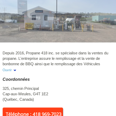
Depuis 2016, Propane 418 inc. se spécialise dans la ventes du
propane. L'entreprise assure le remplissage et la vente de
bonbonne de BBQ ainsi que le remplissage des Véhicules
Récréatifs. Son site de distribution est situé au Dépanneur du
Ouvrir
Village en plein coeur de l'île de Cap-aux-Meules.
Coordonnées
325, chemin Principal
Cap-aux-Meules
,
G4T 1E2
(
Québec
,
Canada
)
Téléphone : 418 969-7023