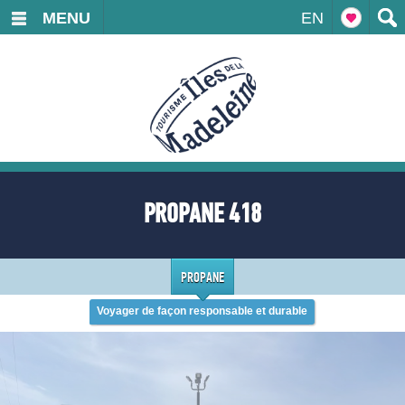
MENU
EN
PROPANE 418
PROPANE
Voyager de façon responsable et durable