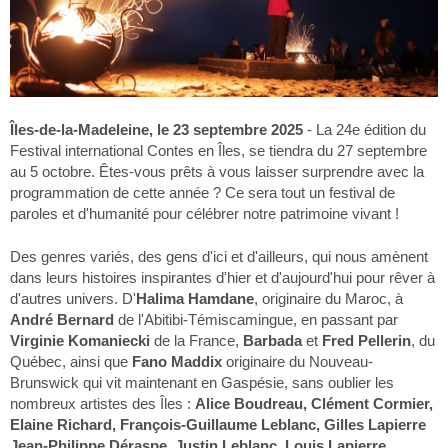
Îles-de-la-Madeleine, le 23 septembre 2025
- La 24e édition du
Festival international Contes en Îles, se tiendra du 27 septembre
au 5 octobre. Êtes-vous prêts à vous laisser surprendre avec la
programmation de cette année ? Ce sera tout un festival de
paroles et d'humanité pour célébrer notre patrimoine vivant !
Des genres variés, des gens d'ici et d'ailleurs, qui nous amènent
dans leurs histoires inspirantes d'hier et d'aujourd'hui pour rêver à
d'autres univers. D'
Halima Hamdane
, originaire du Maroc, à
André Bernard
de l'Abitibi-Témiscamingue, en passant par
Virginie Komaniecki
de la France,
Barbada
et
Fred Pellerin
, du
Québec, ainsi que
Fano Maddix
originaire du Nouveau-
Brunswick qui vit maintenant en Gaspésie, sans oublier les
nombreux artistes des Îles :
Alice Boudreau, Clément Cormier,
Elaine Richard, François-Guillaume Leblanc, Gilles Lapierre
Jean-Philippe Déraspe, Justin Leblanc, Louis Lapierre,