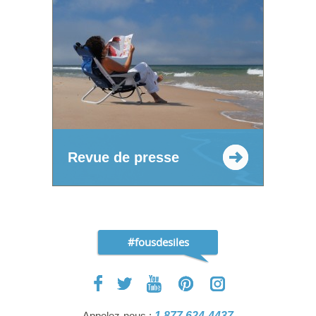
Revue de presse
#fousdesiles
Appelez-nous :
1 877 624-4437