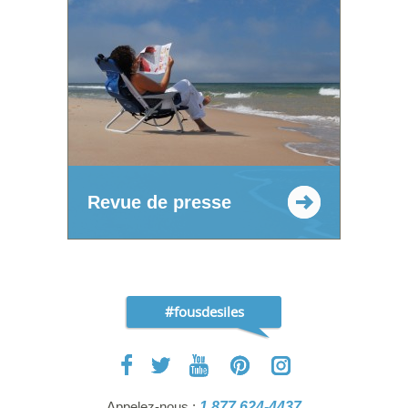
Revue de presse
#fousdesiles
Appelez-nous :
1 877 624-4437