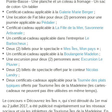
Pointe-Basse - Une planche et un coteau à fromage - Un sac
de coton -Un tablier
Certificat-cadeau applicable à la
Galerie Marie Berger
;
Une location de Fat bike pour deux (2) personnes pour une
journée applicable au
Pédalier
;
Certificat-cadeau applicable à
La Fille de la Mer, Savonnerie
Artisanale
;
Un certificat-cadeau applicable dans l'entreprise
Le
Barbocheux
;
Deux (2) billets pour le spectacle «
Mes Îles, Mon pays
» ;
Un certificat-cadeau applicable à la
Boulangerie Madelon
;
Une excursion pour deux (2) personnes avec
Excursion Le
Pluvier
;
Deux (2) billets de spectacle offert par le conteur
Nicolas
Landry
;
Deux certificats-cadeaux applicable pour la
Tournée des plats
typiques
offerts par Tourisme Îles de la Madeleine (les cartes-
cadeaux ne peuvent pas être utilisées en même temps).
Le concours « Découvrez les Îles », qui s'est déroulé du 1er mai
au 2 juillet 2017, a été publicisé majoritairement sur les réseaux
sociaux et via les infolettres de Tourisme Îles de la Madeleine. En