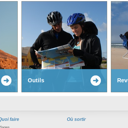
Outils
Rev
Quoi faire
Où sortir
Plages