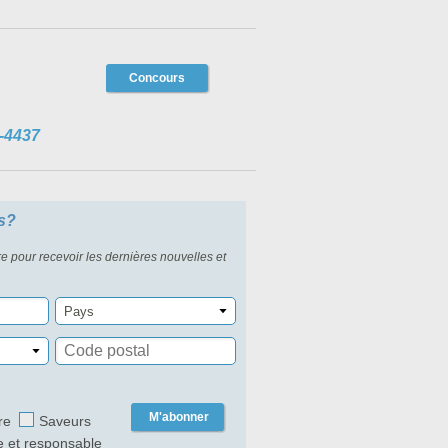
Concours
-4437
s?
re pour recevoir les dernières nouvelles et
Pays
M'abonner
re
Saveurs
e et responsable