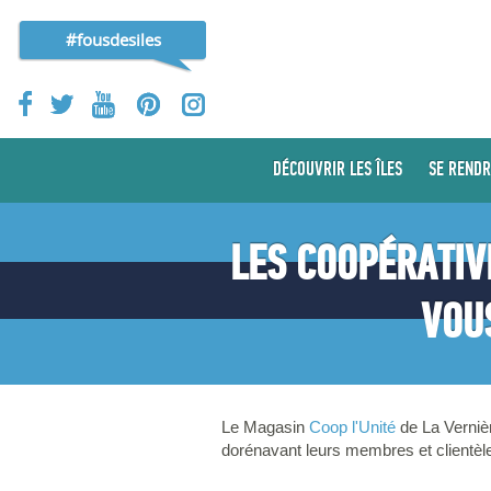
#fousdesiles
DÉCOUVRIR LES ÎLES
SE RENDR
LES COOPÉRATIV
VOU
Le Magasin
Coop l'Unité
de La Verniè
dorénavant leurs membres et clientèl