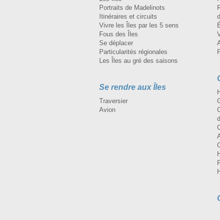
Portraits de Madelinots
R
Itinéraires et circuits
d
Vivre les Îles par les 5 sens
Fous des Îles
Se déplacer
A
Particularités régionales
Les Îles au gré des saisons
Se rendre aux Îles
H
Traversier
Avion