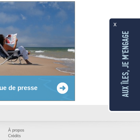
x
AUX ÎLES, JE M'ENGAGE
ue de presse
À propos
Crédits