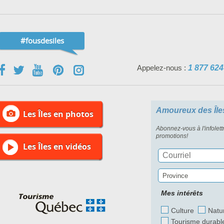
#fousdesiles
Appelez-nous :
1 877 624
Amoureux des Île
Les Îles en photos
Abonnez-vous à l'infolett
promotions!
Les Îles en vidéos
Province
Mes intérêts
Culture
Natu
Tourisme durabl