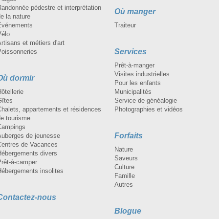
andonnée pédestre et interprétation
Où manger
e la nature
Événements
Traiteur
Vélo
rtisans et métiers d'art
Services
Poissonneries
Prêt-à-manger
Visites industrielles
Où dormir
Pour les enfants
ôtellerie
Municipalités
Gîtes
Service de généalogie
Chalets, appartements et résidences
Photographies et vidéos
de tourisme
Campings
Forfaits
Auberges de jeunesse
Centres de Vacances
Nature
Hébergements divers
Saveurs
Prêt-à-camper
Culture
Hébergements insolites
Famille
Autres
Contactez-nous
Blogue