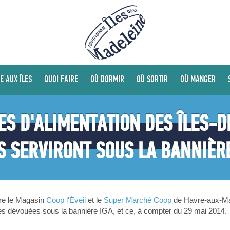
E AUX ÎLES
QUOI FAIRE
OÙ DORMIR
OÙ SORTIR
OÙ MANGER
ES D'ALIMENTATION DES ÎLES-
S SERVIRONT SOUS LA BANNIÈRE
re le Magasin
Coop l'Éveil
et le
Super Marché Coop
de Havre-aux-Mai
es dévouées sous la bannière IGA, et ce, à compter du 29 mai 2014.