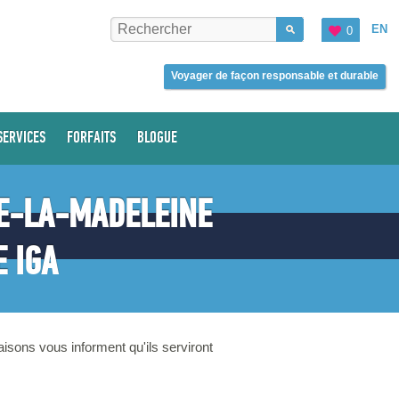
EN
0
Voyager de façon responsable et durable
SERVICES
FORFAITS
BLOGUE
DE-LA-MADELEINE
 IGA
sons vous informent qu'ils serviront