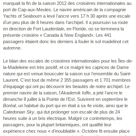
marquait la fin de la saison 2012 des croisières internationales au
port de Cap-aux-Meules. Le navire américain de la compagnie
Yachts of Seabourn a levé l'ancre vers 17 h 30 après une escale
d'un peu plus de 8 heures dans l'archipel. Il a poursuivi sa route
en direction de Fort Lauderdale, en Floride, où se terminera la
présente croisière « Canada & New England». Les 441
passagers étaient donc les derniers à fouler le sol madelinot cet
automne.
Le bilan des escales de croisières internationales pour les Îles-de-
la-Madeleine est très positif, et ce malgré les caprices de Dame
nature qui est venue bousculer la saison sur l'ensemble du Saint-
Laurent. C'est tout de même 2 355 passagers et 1 701 membres
d'équipage qui ont pu découvrir les beautés de notre archipel. Le
premier navire de la saison, l'
Akademik Ioffe
, a jeté l'ancre le
dimanche 8 juillet à la Pointe de l'Est. Suivirent en septembre le
Boréal
, un habitué du port qui en était à sa 4e visite, ainsi que le
Caledonian Sky
, qui dut prolonger son escale de plus de 24
heures suite à un bris électrique. Malgré ce contretemps, les
passagers, pour la plupart britanniques, ont qualifié leur
expérience chez nous « d'inoubliable ». Octobre fit ensuite place