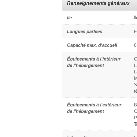
Renseignements généraux
Ile
Î
Langues parlées
F
Capacité max. d'accueil
6
Équipements à l'intérieur
C
de l'hébergement
L
L
M
S
t
Équipements à l'extérieur
de l'hébergement
C
P
T