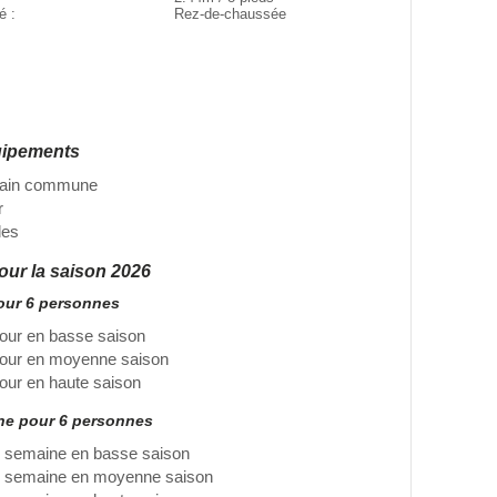
té :
Rez-de-chaussée
uipements
 bain commune
r
des
pour la saison 2026
pour 6 personnes
jour en basse saison
jour en moyenne saison
jour en haute saison
ine pour 6 personnes
 semaine en basse saison
r semaine en moyenne saison