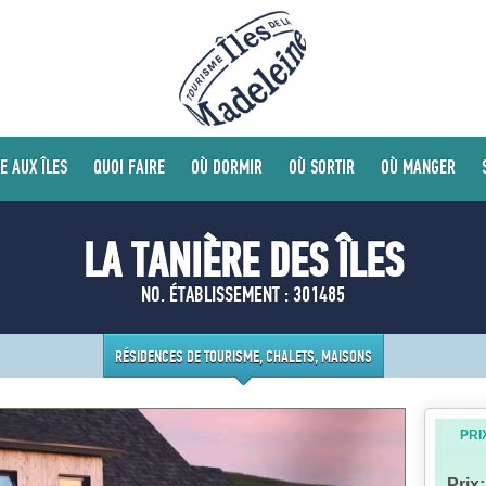
E AUX ÎLES
QUOI FAIRE
OÙ DORMIR
OÙ SORTIR
OÙ MANGER
LA TANIÈRE DES ÎLES
NO. ÉTABLISSEMENT : 301485
RÉSIDENCES DE TOURISME, CHALETS, MAISONS
PRI
Prix: