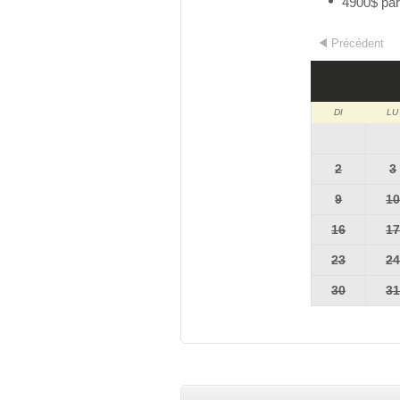
4900$ par
Précédent
DI
LU
2
3
9
1
16
1
23
2
30
3