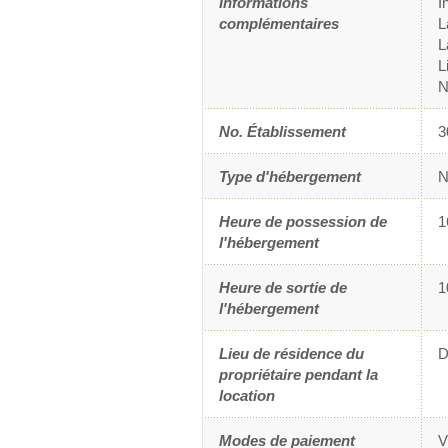
Informations
I
complémentaires
L
L
L
N
No. Établissement
3
Type d'hébergement
N
Heure de possession de
1
l'hébergement
Heure de sortie de
1
l'hébergement
Lieu de résidence du
D
propriétaire pendant la
location
Modes de paiement
V