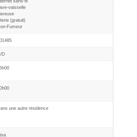
nternet sans-fil
ave-vaisselle
aveuse
iterie (gratuit)
on-Fumeur
01485
/D
6h00
0h00
ans une autre résidence
isa