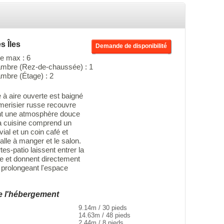
s Îles
Demande de disponibilité
e max : 6
mbre (Rez-de-chaussée) : 1
mbre (Étage) : 2
 à aire ouverte est baigné
merisier russe recouvre
nt une atmosphère douce
La cuisine comprend un
vial et un coin café et
alle à manger et le salon.
es-patio laissent entrer la
le et donnent directement
, prolongeant l'espace
e l'hébergement
9.14m / 30 pieds
14.63m / 48 pieds
2.44m / 8 pieds