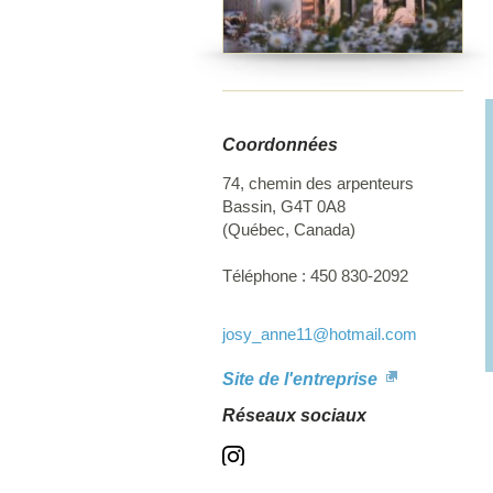
o
Coordonnées
74, chemin des arpenteurs
Bassin
,
G4T 0A8
(
Québec
,
Canada
)
Téléphone :
450 830-2092
josy_anne11
@hotmail.com
Site de l'entreprise
Réseaux sociaux
Instagram