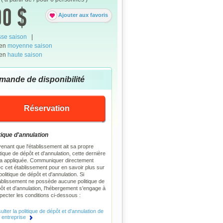
0 $
Ajouter aux favoris
se saison
|
 en
moyenne saison
 en
haute saison
mande de disponibilité
Réservation
tique d'annulation
enant que l'établissement ait sa propre
itique de dépôt et d'annulation, cette dernière
a appliquée. Communiquer directement
c cet établissement pour en savoir plus sur
politique de dépôt et d'annulation. Si
tablissement ne possède aucune politique de
ôt et d'annulation, l'hébergement s'engage à
pecter les conditions ci-dessous :
lter la politique de dépôt et d'annulation de
e entreprise