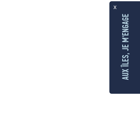
x
AUX ÎLES, JE M'ENGAGE