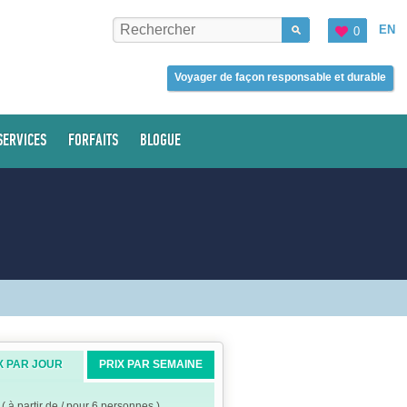
EN
0
Voyager de façon responsable et durable
SERVICES
FORFAITS
BLOGUE
X PAR JOUR
PRIX PAR SEMAINE
( à partir de / pour 6 personnes )