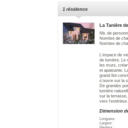
1 résidence
La Tanière de
Nb. de personn
Nombre de cha
Nombre de cha
L'espace de vie
de lumière. Le 
les murs, créa
et apaisante. 
grand îlot convi
s'ouvre sur la s
De grandes port
lumière naturel
sur la terrasse
vers l'extérieur.
Dimension d
Longueur :
Largeur :
Hauteur :