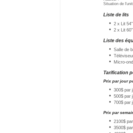
Situation de l'uni
Liste de lits
2 x Lit 54"
2 x Lit 60"
Liste des éq
Salle de
Téléviseu
Micro-on
Tarification 
Prix par jour 
300$ par 
500$ par 
700$ par 
Prix par sema
2100$ par
3500$ pa