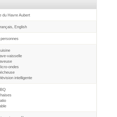
le du Havre Aubert
rançais, English
 personnes
uisine
ave-vaisselle
aveuse
icro-ondes
écheuse
élévision intelligente
BBQ
haises
atio
able