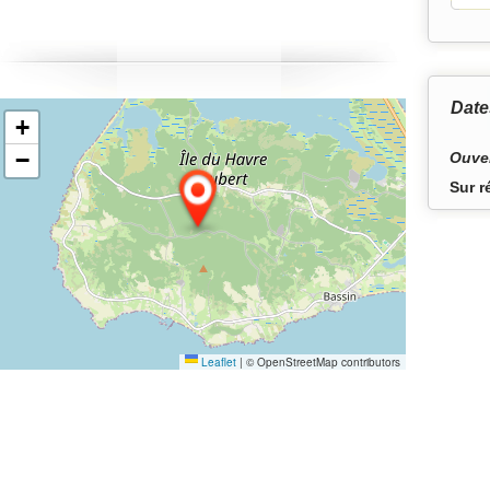
u simplement ralentir au rythme des marées.
Date
+
−
Ouver
Sur r
Leaflet
|
© OpenStreetMap contributors