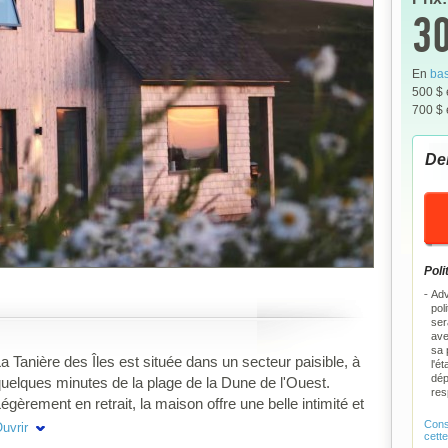
30
En
bas
500 $
700 $
De
Poli
Adv
pol
ser
ave
sa 
a Tanière des Îles est située dans un secteur paisible, à
l'é
dép
uelques minutes de la plage de la Dune de l'Ouest.
res
égèrement en retrait, la maison offre une belle intimité et
ermet de contempler les paysages emblématiques de
Consu
uvrir
cett
'Étang-des-Caps. Un point de départ idéal pour explorer,