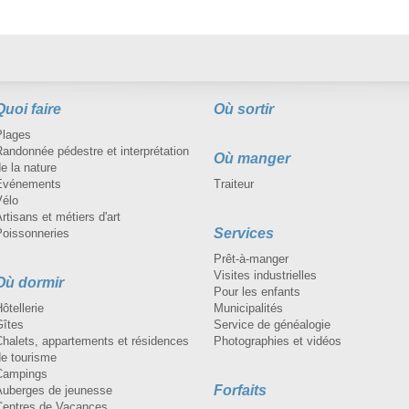
Quoi faire
Où sortir
Plages
andonnée pédestre et interprétation
Où manger
e la nature
Événements
Traiteur
Vélo
rtisans et métiers d'art
Services
Poissonneries
Prêt-à-manger
Visites industrielles
Où dormir
Pour les enfants
ôtellerie
Municipalités
Gîtes
Service de généalogie
Chalets, appartements et résidences
Photographies et vidéos
de tourisme
Campings
Forfaits
Auberges de jeunesse
Centres de Vacances