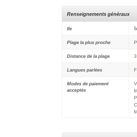
Renseignements généraux
Ile
Î
Plage la plus proche
P
Distance de la plage
3
Langues parlées
F
Modes de paiement
V
acceptés
M
P
C
M