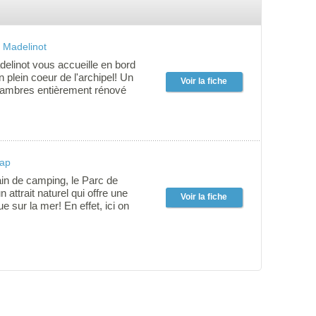
 Madelinot
elinot vous accueille en bord
n plein coeur de l'archipel! Un
Voir la fiche
hambres entièrement rénové
scine intérieure, sauna, gym et
éunion. Sur place, trouvez
e Resto Bistro Accents vous
uisine locale de saison.
Cap
ain de camping, le Parc de
 attrait naturel qui offre une
Voir la fiche
 sur la mer! En effet, ici on
dre et sentir la mer qui s'offre à
ler à la plage, pêcher les
ontempler les magnifiques
ers de soleil à deux pas de
amping. C'est aussi un lieu de
pour les amateurs d'activités
 services que vous aurez
fferts. On vous attend!