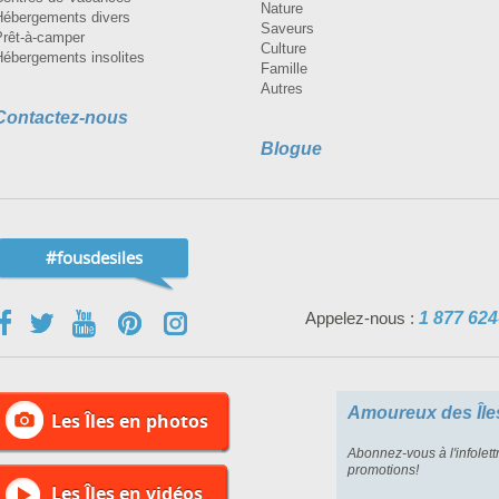
Nature
Hébergements divers
Saveurs
Prêt-à-camper
Culture
Hébergements insolites
Famille
Autres
Contactez-nous
Blogue
#fousdesiles
Appelez-nous :
1 877 624
Amoureux des Île
Les Îles en photos
Abonnez-vous à l'infolett
promotions!
Les Îles en vidéos