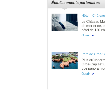
Établissements partenaires
Hôtel - Château
Le Château Mad
de mer et ce, e
hôtel de 120 c
incluant une pi
Ouvrir
des salles de r
l'incontournabl
proposant une c
Parc de Gros-
Plus qu'un terr
Gros-Cap est un
vue panoramique
peut voir, enten
Ouvrir
perte de vue! Al
palourdes et c
levers et couch
votre site de c
vacances idéal 
nautiques. Les
besoin y sont o