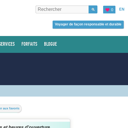
EN
0
Voyager de façon responsable et durable
SERVICES
FORFAITS
BLOGUE
r aux favoris
s et heures d'ouverture