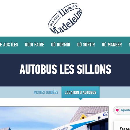
E AUX ÎLES
QUOI FAIRE
OÙ DORMIR
OÙ SORTIR
OÙ MANGER
AUTOBUS LES SILLONS
VISITES GUIDÉES
LOCATION D'AUTOBUS
Ajoute
Date