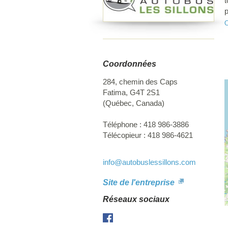
t
p
g
O
d
d
d
Coordonnées
284, chemin des Caps
Fatima
,
G4T 2S1
(
Québec
,
Canada
)
Téléphone :
418 986-3886
Télécopieur :
418 986-4621
info
@autobuslessillons.com
Site de l'entreprise
Réseaux sociaux
Facebook