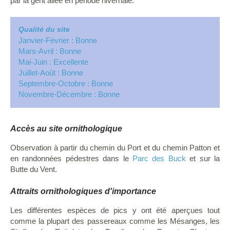
par la gent ailée en période hivernale.
Qualité du site
Janvier-Février : Bonne
Mars-Avril : Bonne
Mai-Juin : Excellente
Juillet-Août : Bonne
Septembre-Octobre : Bonne
Novembre-Décembre : Bonne
Accès au site ornithologique
Observation à partir du chemin du Port et du chemin Patton et
en randonnées pédestres dans le
Parc des Buck
et sur la
Butte du Vent.
Attraits ornithologiques d'importance
Les différentes espèces de pics y ont été aperçues tout
comme la plupart des passereaux comme les Mésanges, les