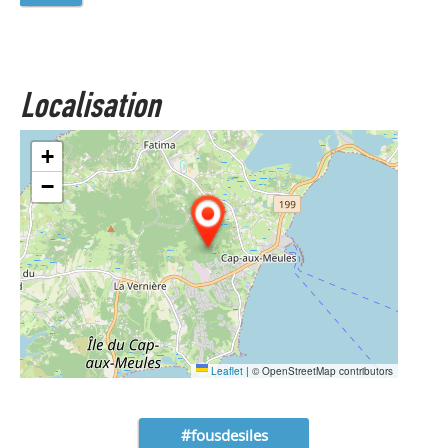
Localisation
+
−
Leaflet
|
© OpenStreetMap contributors
#fousdesiles