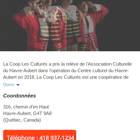
La Coop Les Culturés a pris la relève de l'Association Culturelle
du Havre-Aubert dans l'opération du Centre culturel du Havre-
Aubert en 2018. La Coop Les Culturés est une coopérative de
travailleurs à but non lucratif qui œuvre à faire rayonner la culture
Ouvrir
et le patrimoine des Îles-de-la-Madeleine. Par l'organisation
Coordonnées
d'activités artistiques inclusives, d'événements
intergénérationnels et de spectacles diversifiés, elle crée un
316, chemin d'en Haut
espace vivant et accueillant où la communauté peut se
Havre-Aubert
,
G4T 9A8
rassembler, s'exprimer et s'enrichir mutuellement.
(
Québec
,
Canada
)
Téléphone : 418 937-1234