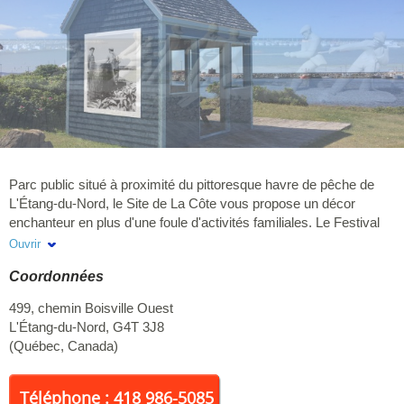
Parc public situé à proximité du pittoresque havre de pêche de
L'Étang-du-Nord, le Site de La Côte vous propose un décor
enchanteur en plus d'une foule d'activités familiales. Le Festival
littéraire a lieu cet été du 27 au 29 juin 2025! Venez admirer le
Ouvrir
merveilleux coucher de soleil lors des Musiques au coucher du
Coordonnées
soleil tout au long de l'été. Allez voir la programmation ci-dessous
! Nous vous invitons aussi à venir prendre l'air en profitant des
499, chemin Boisville Ouest
sentiers pédestres et de la piste cyclable qui ont leur point de
L'Étang-du-Nord
,
G4T 3J8
départ à La Côte. Pour plus d'informations, visitez le site de la
(
Québec
,
Canada
)
Saison des événements. Suivez-nous sur Facebook et visitez
notre page web pour la programmation complète !
Téléphone : 418 986-5085