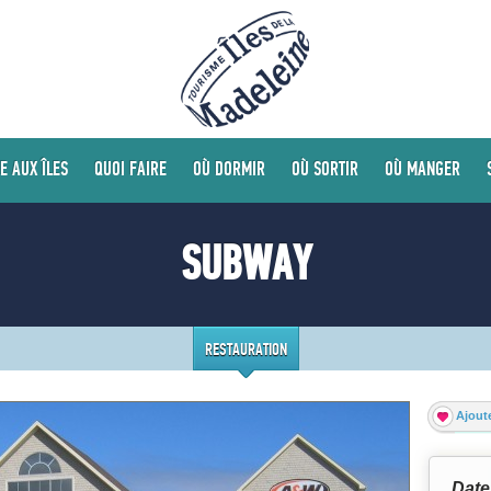
E AUX ÎLES
QUOI FAIRE
OÙ DORMIR
OÙ SORTIR
OÙ MANGER
SUBWAY
RESTAURATION
Ajoute
Date