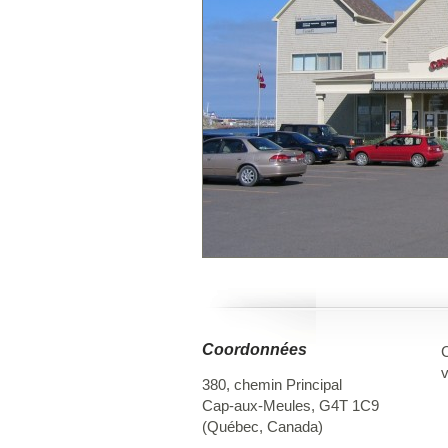
Coordonnées
C
v
380, chemin Principal
Cap-aux-Meules
,
G4T 1C9
(
Québec
,
Canada
)