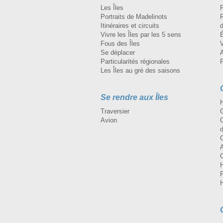
Les Îles
Portraits de Madelinots
R
Itinéraires et circuits
d
Vivre les Îles par les 5 sens
Fous des Îles
Se déplacer
A
Particularités régionales
Les Îles au gré des saisons
Se rendre aux Îles
H
Traversier
Avion