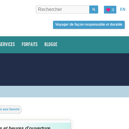
EN
0
Voyager de façon responsable et durable
SERVICES
FORFAITS
BLOGUE
r aux favoris
s et heures d'ouverture