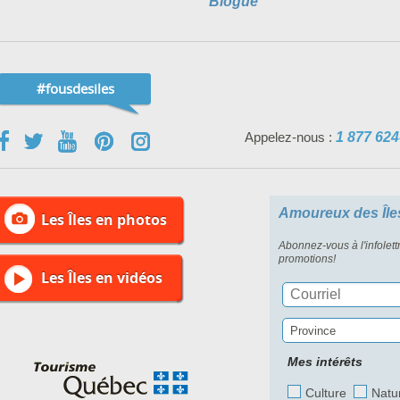
Blogue
#fousdesiles
Appelez-nous :
1 877 624
Amoureux des Île
Les Îles en photos
Abonnez-vous à l'infolett
promotions!
Les Îles en vidéos
Province
Mes intérêts
Culture
Natu