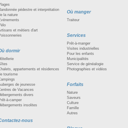
Plages
andonnée pédestre et interprétation
Où manger
e la nature
Événements
Traiteur
Vélo
rtisans et métiers d'art
Services
Poissonneries
Prêt-à-manger
Visites industrielles
Où dormir
Pour les enfants
ôtellerie
Municipalités
Gîtes
Service de généalogie
Chalets, appartements et résidences
Photographies et vidéos
de tourisme
Campings
Forfaits
Auberges de jeunesse
Centres de Vacances
Nature
Hébergements divers
Saveurs
Prêt-à-camper
Culture
Hébergements insolites
Famille
Autres
Contactez-nous