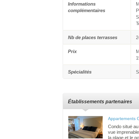
Informations
M
complémentaires
P
S
T
Nb de places terrasses
2
Prix
M
1
Spécialités
S
Établissements partenaires
Appartements 
Condo situé au 
vue imprenable s
la plage et le 