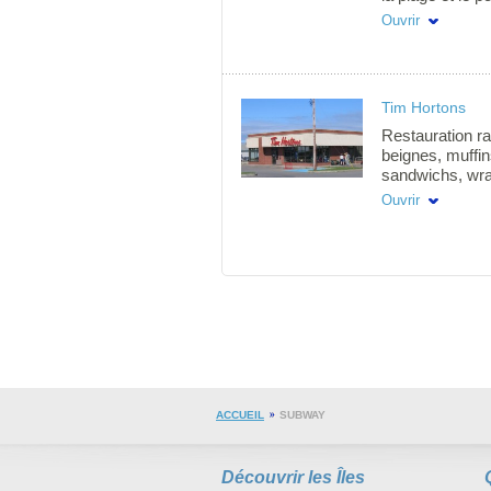
de pêche). Réve
Ouvrir
de l'air salin. À
des Îles, confor
nuits minimum
Tim Hortons
Restauration ra
beignes, muffin
sandwichs, wrap
Ouvert à l'anné
Ouvrir
ACCUEIL
SUBWAY
Découvrir les Îles