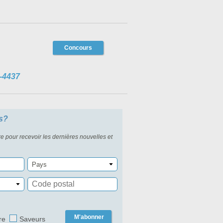
Concours
-4437
s?
re pour recevoir les dernières nouvelles et
Pays
M'abonner
re
Saveurs