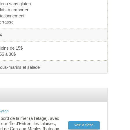
enu sans gluten
lats à emporter
tationnement
errasse
4
oins de 15$
5$ à 30$
ous-marins et salade
Cyrco
bord de la mer (à l'étage), avec
ur l'Île d'Entrée, les falaises,
Voir la fiche
port de Cap-aux-Meules (bateaux