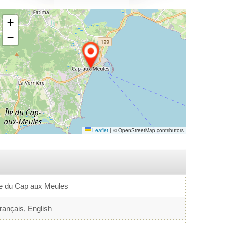
+
−
Leaflet
|
© OpenStreetMap contributors
le du Cap aux Meules
rançais, English