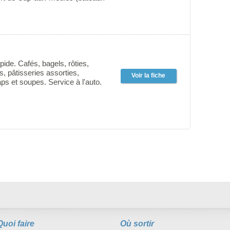
illez-vous au son de la mer et
 l'intérieur: boiserie, peintures
t et bien-être... Location de 2
.
pide. Cafés, bagels, rôties,
s, pâtisseries assorties,
Voir la fiche
s et soupes. Service à l'auto.
e.
Quoi faire
Où sortir