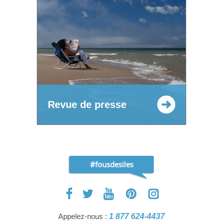
Revue de presse
#fousdesiles
Appelez-nous :
1 877 624-4437