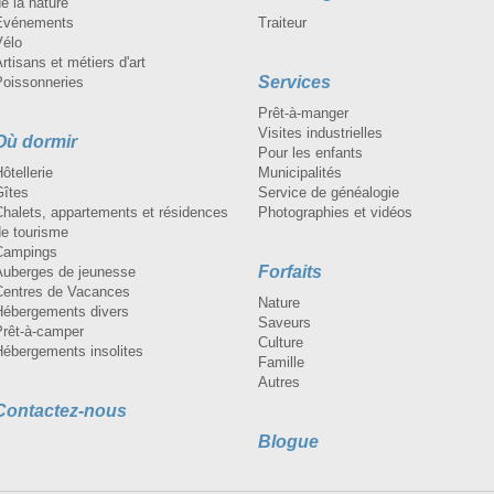
e la nature
Événements
Traiteur
Vélo
rtisans et métiers d'art
Services
Poissonneries
Prêt-à-manger
Visites industrielles
Où dormir
Pour les enfants
ôtellerie
Municipalités
Gîtes
Service de généalogie
Chalets, appartements et résidences
Photographies et vidéos
de tourisme
Campings
Forfaits
Auberges de jeunesse
Centres de Vacances
Nature
Hébergements divers
Saveurs
Prêt-à-camper
Culture
Hébergements insolites
Famille
Autres
Contactez-nous
Blogue