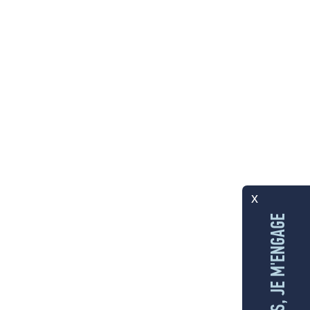
x
AUX ÎLES, JE M'ENGAGE