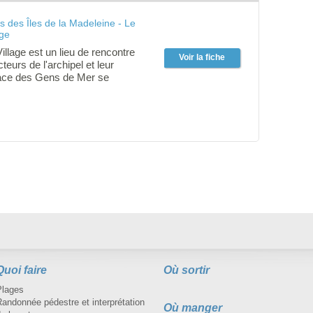
is des Îles de la Madeleine - Le
age
llage est un lieu de rencontre
Voir la fiche
teurs de l'archipel et leur
Place des Gens de Mer se
jours de marché et devient un
re pour les visiteurs et les
 l'occasion de faire le plein de
t de rencontrer les artisans
ce des Gens de Mer est
le pour un pique-nique en
e amis. Le Marché du Village se
i sur deux pendant l'été à partir
Place des Gens de Mer, au
 Cap-aux-Meules, jusqu'à
 produits.
Quoi faire
Où sortir
Plages
andonnée pédestre et interprétation
Où manger