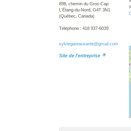
v
898, chemin du Gros-Cap
o
L'Étang-du-Nord
,
G4T 3N1
u
O
(
Québec
,
Canada
)
(
Téléphone :
418 937-6039
sylviegareausante
@gmail.com
Site de l'entreprise