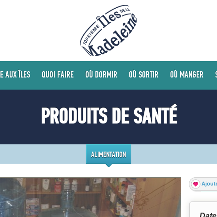
E AUX ÎLES
QUOI FAIRE
OÙ DORMIR
OÙ SORTIR
OÙ MANGER
PRODUITS DE SANTÉ
ALIMENTATION
Ajoute
Date