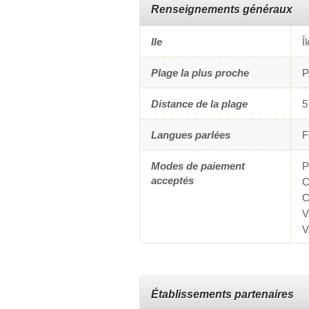
Renseignements généraux
Ile
Î
Plage la plus proche
P
Distance de la plage
5
Langues parlées
F
Modes de paiement
P
acceptés
C
C
V
V
Établissements partenaires