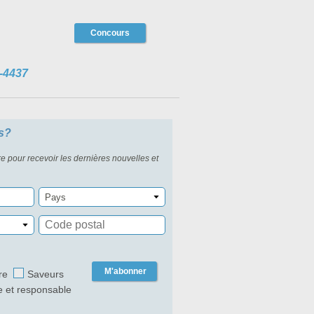
Concours
-4437
s?
re pour recevoir les dernières nouvelles et
Pays
M'abonner
re
Saveurs
e et responsable