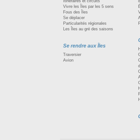
Itinéraires et circuits
d
Vivre les Îles par les 5 sens
Fous des Îles
Se déplacer
A
Particularités régionales
Les Îles au gré des saisons
Se rendre aux Îles
H
Traversier
Avion