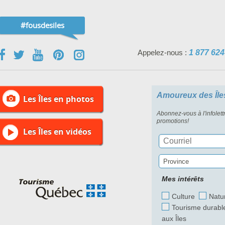
#fousdesiles
Appelez-nous :
1 877 624
Amoureux des Île
Les Îles en photos
Abonnez-vous à l'infolett
promotions!
Les Îles en vidéos
Province
Mes intérêts
Culture
Natu
Tourisme durabl
aux Îles