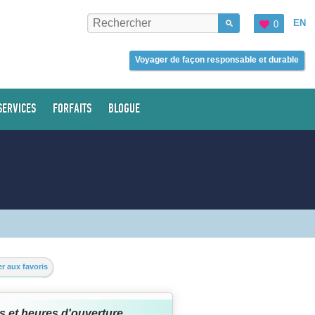
EN
0
Voyager de façon responsable et durable
SERVICES
FORFAITS
BLOGUE
r aux favoris
s et heures d'ouverture