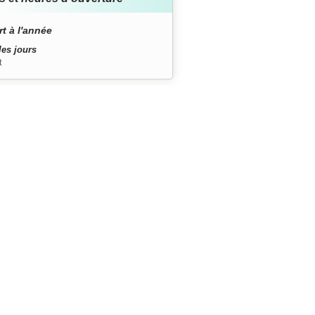
t à l'année
les jours
t