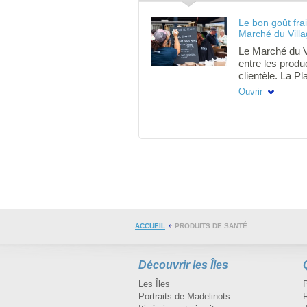
Le bon goût fra
Marché du Vill
Le Marché du Vi
entre les produc
clientèle. La 
transforme les 
Ouvrir
point de rencont
habitants. C'est
produits frais e
locaux. La Pla
également idéa
famille ou entr
tient un mercred
de 17h00 à la 
centre-ville de
épuisement des
ACCUEIL
PRODUITS DE SANTÉ
Découvrir les Îles
Les Îles
Portraits de Madelinots
R