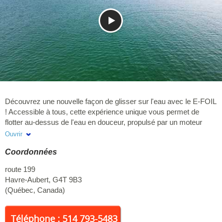
Découvrez une nouvelle façon de glisser sur l'eau avec le E-FOIL
! Accessible à tous, cette expérience unique vous permet de
flotter au-dessus de l'eau en douceur, propulsé par un moteur
électrique silencieux. Aux Îles de la Madeleine, profitez d'un cadre
Ouvrir
exceptionnel pour tester cette sensation de liberté pure. Que ce
Coordonnées
soit pour une première initiation ou une session autonome, nos
instructeurs passionnés vous accompagnent avec attention et
route 199
expertise. Offrez-vous un moment inoubliable sur l'eau et laissez-
Havre-Aubert
,
G4T 9B3
vous porter par la magie du foil. Réservez votre expérience dès
(
Québec
,
Canada
)
maintenant !
______________________________________________________
**Flite E-FOIL, EFOIL, planche électrique, planche hydrofoil
Téléphone : 514 793-5483