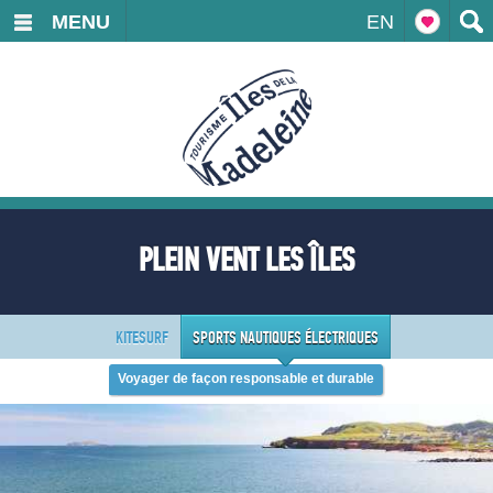
MENU
EN
PLEIN VENT LES ÎLES
KITESURF
SPORTS NAUTIQUES ÉLECTRIQUES
Voyager de façon responsable et durable