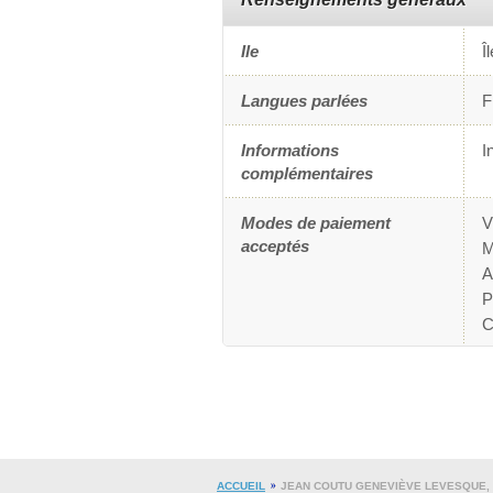
Ile
Î
Langues parlées
F
Informations
I
complémentaires
Modes de paiement
V
acceptés
M
A
P
C
ACCUEIL
JEAN COUTU GENEVIÈVE LEVESQUE, É