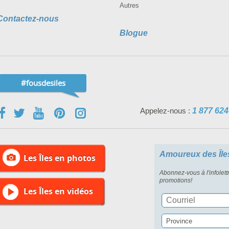
Autres
Contactez-nous
Blogue
#fousdesiles
Appelez-nous :
1 877 624
Amoureux des Île
Les Îles en photos
Abonnez-vous à l'infolett
promotions!
Les Îles en vidéos
Province