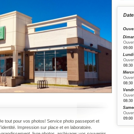
Date
Ouver
Diman
Ouver
09:00
Lundi
Ouver
08:30
Mercre
Ouver
08:30
Vendr
Ouver
08:30
Samed
Ouver
09:00
e tout pour vos photos! Service photo passeport et
'identité. Impression sur place et en laboratoire.
grandissement, livre photos, archivage: vos souvenirs