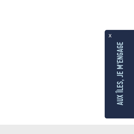
x
AUX ÎLES, JE M'ENGAGE