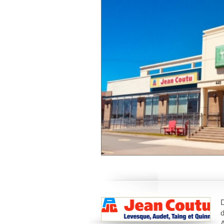
D
d
A