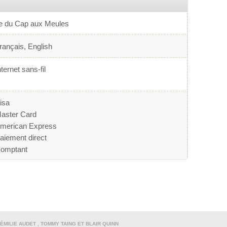
le du Cap aux Meules
rançais, English
nternet sans-fil
isa
aster Card
merican Express
aiement direct
omptant
MILIE AUDET , TOMMY TAING ET BLAIR QUINN