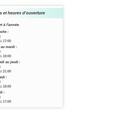
s et heures d'ouverture
t à l'année
che :
t
à
17:00
 au mardi :
t
à
18:00
di au jeudi :
t
à
21:00
edi :
t
à
18:00
i :
t
à
17:00