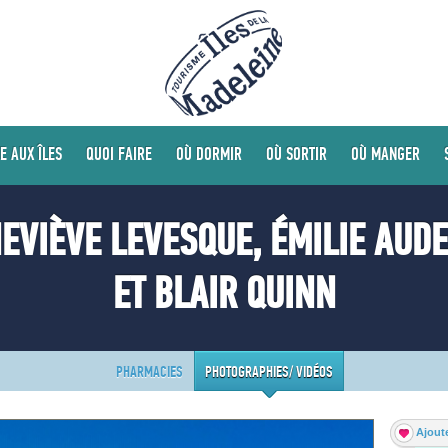
E AUX ÎLES
QUOI FAIRE
OÙ DORMIR
OÙ SORTIR
OÙ MANGER
EVIÈVE LEVESQUE, ÉMILIE AUDE
ET BLAIR QUINN
PHARMACIES
PHOTOGRAPHIES/ VIDÉOS
Ajoute