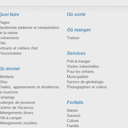
Quoi faire
Où sortir
Plages
andonnée pédestre et interprétation
Où manger
e la nature
Événements
Traiteur
Vélo
rtisans et métiers d'art
Services
Poissonneries
Prêt-à-manger
Visites industrielles
Où dormir
Pour les enfants
ôtellerie
Municipalités
Gîtes
Service de généalogie
Chalets, appartements et résidences
Photographies et vidéos
de tourisme
Campings
Forfaits
Auberges de jeunesse
Centres de Vacances
Nature
Hébergements divers
Saveurs
Prêt-à-camper
Culture
Hébergements insolites
Famille