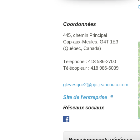
s
O
Coordonnées
445, chemin Principal
Cap-aux-Meules
,
G4T 1E3
(
Québec
,
Canada
)
Téléphone :
418 986-2700
Télécopieur :
418 986-6039
glevesque2
@pjc.jeancoutu.com
Site de l'entreprise
Réseaux sociaux
Facebook
Renseignements généraux