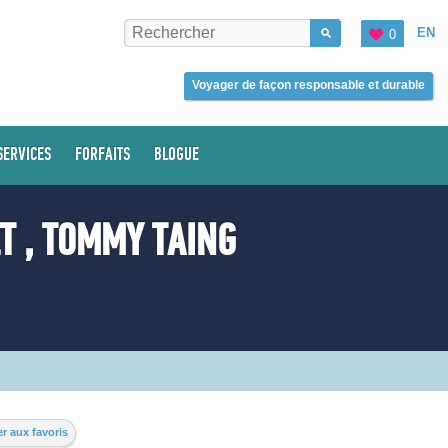
EN
0
Voyager de façon responsable et durable
SERVICES
FORFAITS
BLOGUE
T , TOMMY TAING
r aux favoris