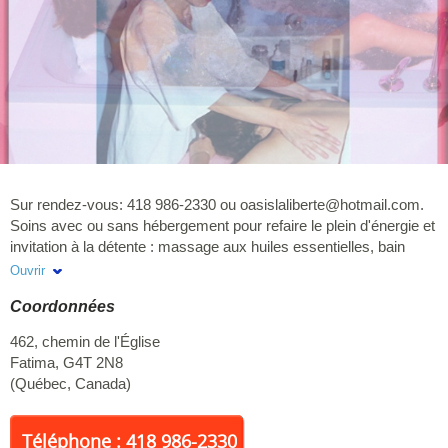
Sur rendez-vous: 418 986-2330 ou
oasislaliberte@hotmail.com
.
Soins avec ou sans hébergement pour refaire le plein d'énergie et
invitation à la détente : massage aux huiles essentielles, bain
hydromasseur aux algues, soins du visage et du dos, réflexologie
Ouvrir
des pieds. Esthétique douce et cure, avec produits de marque
Coordonnées
Algologie. Certificat-cadeaux disponibles. À votre service depuis
31 ans !
462, chemin de l'Église
Fatima
,
G4T 2N8
(
Québec
,
Canada
)
Téléphone : 418 986-2330