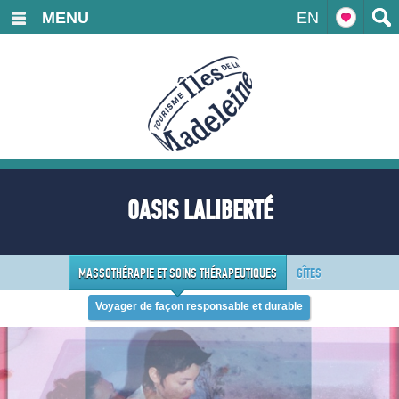
MENU
EN
OASIS LALIBERTÉ
MASSOTHÉRAPIE ET SOINS THÉRAPEUTIQUES
GÎTES
Voyager de façon responsable et durable