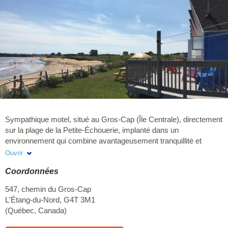
Sympathique motel, situé au Gros-Cap (Île Centrale), directement
sur la plage de la Petite-Échouerie, implanté dans un
environnement qui combine avantageusement tranquillité et
accessibilité. Vous trouverez dans chacune des chambres
Ouvrir
soigneusement décorées: un poêle, frigo, micro-onde et toutes
Coordonnées
les commodités pour que vous puissiez savourer vos vacances
en parfaite autonomie. Pour un rapport qualité-prix sans pareil,
547, chemin du Gros-Cap
pensez motel l'Archipel... et reposez-vous au son de la vague.
L'Étang-du-Nord
,
G4T 3M1
Chien accepté, des frais de 10$ par jour s'appliquent, dois
(
Québec
,
Canada
)
obligatoirement être mentionné lors de la réservation.