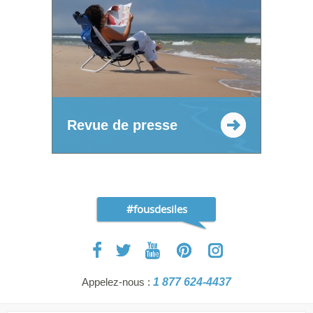
Revue de presse
#fousdesiles
Appelez-nous :
1 877 624-4437