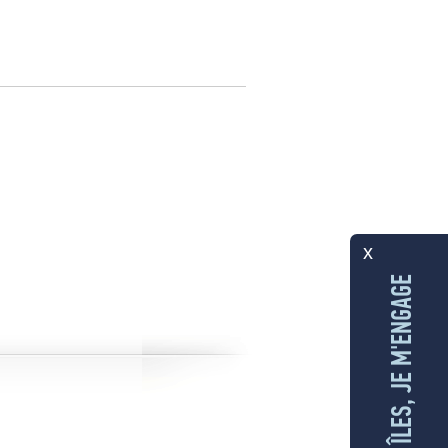
x
AUX ÎLES, JE M'ENGAGE