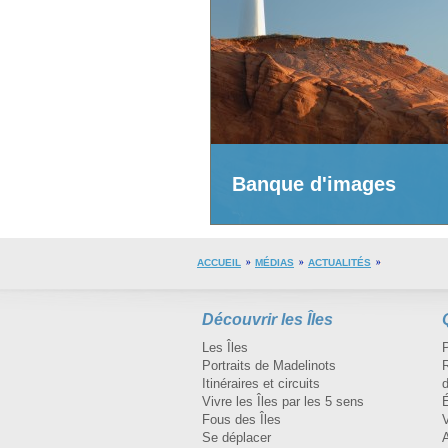
Banque d'images
ACCUEIL
MÉDIAS
ACTUALITÉS
Découvrir les Îles
Les Îles
Portraits de Madelinots
R
Itinéraires et circuits
d
Vivre les Îles par les 5 sens
Fous des Îles
Se déplacer
A