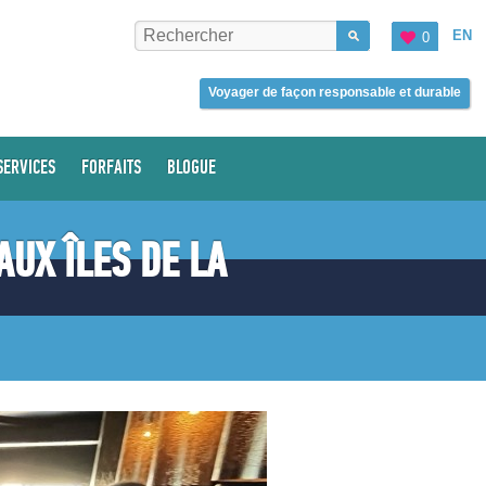
EN
0
Voyager de façon responsable et durable
SERVICES
FORFAITS
BLOGUE
AUX ÎLES DE LA