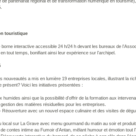
de partenariat régional et de transformation numérique en tourisme), 
.
n touristique
borne interactive accessible 24 h/24 h devant les bureaux de l'Associa
 en tout temps, bonifiant ainsi leur expérience sur l'archipel.
5
des nouveautés a mis en lumière 19 entreprises locales, illustrant la ric
résent? Voici les initiatives présentées :
ux humides ainsi que la possibilité d'offrir de la formation aux interven
stion des matières résiduelles pour les entreprises.
- Réouverture avec un nouvel espace culinaire et des visites de dégus
local sur La Grave avec menu gourmand du matin au soir et produits
de contes intime au Fumoir d'Antan, mêlant humour et émotion tout l'