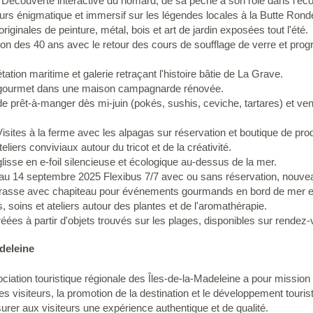
 Découverte interactive du homard, de sa pêche à son rôle dans l'éc
rs énigmatique et immersif sur les légendes locales à la Butte Rond
iginales de peinture, métal, bois et art de jardin exposées tout l'été.
ion des 40 ans avec le retour des cours de soufflage de verre et pr
tation maritime et galerie retraçant l'histoire bâtie de La Grave.
t gourmet dans une maison campagnarde rénovée.
de prêt-à-manger dès mi-juin (pokés, sushis, ceviche, tartares) et vent
Visites à la ferme avec les alpagas sur réservation et boutique de prod
eliers conviviaux autour du tricot et de la créativité.
lisse en e-foil silencieuse et écologique au-dessus de la mer.
 au 14 septembre 2025 Flexibus 7/7 avec ou sans réservation, nouveau
rrasse avec chapiteau pour événements gourmands en bord de mer et 
, soins et ateliers autour des plantes et de l'aromathérapie.
éées à partir d'objets trouvés sur les plages, disponibles sur rendez-
deleine
ciation touristique régionale des Îles-de-la-Madeleine a pour missio
l des visiteurs, la promotion de la destination et le développement touri
assurer aux visiteurs une expérience authentique et de qualité.