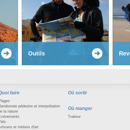
Outils
Rev
Quoi faire
Où sortir
Plages
andonnée pédestre et interprétation
Où manger
e la nature
Événements
Traiteur
Vélo
rtisans et métiers d'art