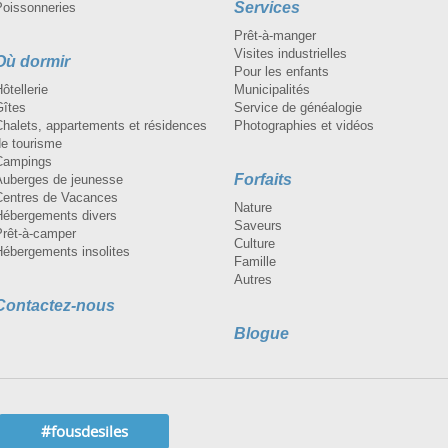
Services
Poissonneries
Prêt-à-manger
Visites industrielles
Où dormir
Pour les enfants
ôtellerie
Municipalités
Gîtes
Service de généalogie
Chalets, appartements et résidences
Photographies et vidéos
de tourisme
Campings
Forfaits
Auberges de jeunesse
Centres de Vacances
Nature
Hébergements divers
Saveurs
Prêt-à-camper
Culture
Hébergements insolites
Famille
Autres
Contactez-nous
Blogue
#fousdesiles