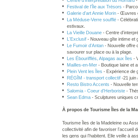
Centre d'interprétation du Homard
-
Festival de l'Île aux Trésors
- Parcou
Galerie d'art Annie Morin
- Œuvres or
La Méduse-Verre soufflé
- Célébrat
estivaux.
La Vieille Douane
- Centre d'interpré
L'Exclusif
- Nouveau gîte intime e
Le Fumoir d'Antan
- Nouvelle offre 
savourer sur place ou à la plage.
Les Ébourifflés, Alpagas aux Îles
- 
Mailles-en-Mer
- Boutique laine et at
Plein Vent les Îles
- Expérience de g
RÉGÎM - transport collectif
-21 juin
Resto Bistro Accents
- Nouvelle te
Salomia - Coeur d'Herboriste
- Thés
Sean Edma
- Sculptures uniques cr
À propos de Tourisme Îles de la Ma
Tourisme Îles de la Madeleine ou Asso
collectivité afin de favoriser l'accuei
les gens qui l'habitent. Elle veille à 