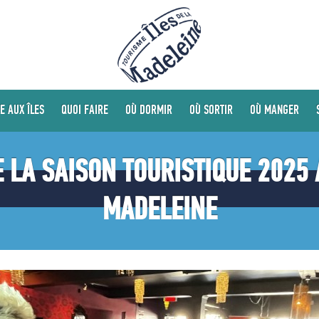
E AUX ÎLES
QUOI FAIRE
OÙ DORMIR
OÙ SORTIR
OÙ MANGER
LA SAISON TOURISTIQUE 2025 
MADELEINE