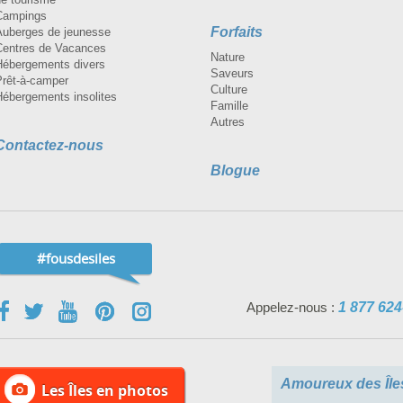
Campings
Forfaits
Auberges de jeunesse
Centres de Vacances
Nature
Hébergements divers
Saveurs
Prêt-à-camper
Culture
Hébergements insolites
Famille
Autres
Contactez-nous
Blogue
#fousdesiles
Appelez-nous :
1 877 624
Amoureux des Île
Les Îles en photos