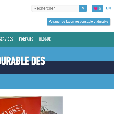
EN
0
Voyager de façon responsable et durable
SERVICES
FORFAITS
BLOGUE
DURABLE DES