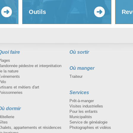
Outils
Rev
Quoi faire
Où sortir
Plages
andonnée pédestre et interprétation
Où manger
e la nature
Événements
Traiteur
Vélo
rtisans et métiers d'art
Services
Poissonneries
Prêt-à-manger
Visites industrielles
Où dormir
Pour les enfants
ôtellerie
Municipalités
Gîtes
Service de généalogie
Chalets, appartements et résidences
Photographies et vidéos
de tourisme