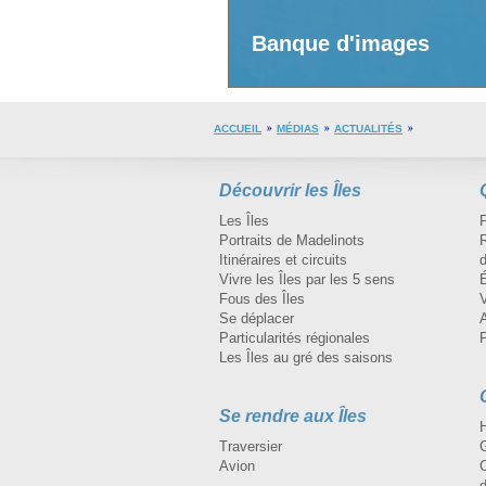
Banque d'images
ACCUEIL
MÉDIAS
ACTUALITÉS
Découvrir les Îles
Les Îles
Portraits de Madelinots
R
Itinéraires et circuits
d
Vivre les Îles par les 5 sens
Fous des Îles
Se déplacer
A
Particularités régionales
Les Îles au gré des saisons
Se rendre aux Îles
H
Traversier
Avion