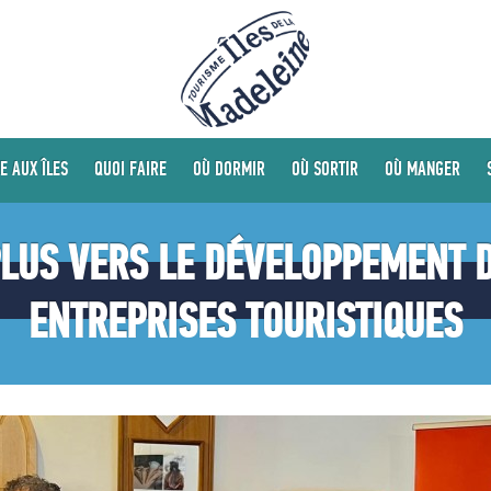
E AUX ÎLES
QUOI FAIRE
OÙ DORMIR
OÙ SORTIR
OÙ MANGER
PLUS VERS LE DÉVELOPPEMENT 
ENTREPRISES TOURISTIQUES