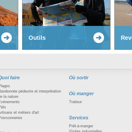
Outils
Rev
Quoi faire
Où sortir
Plages
andonnée pédestre et interprétation
Où manger
e la nature
Événements
Traiteur
Vélo
rtisans et métiers d'art
Services
Poissonneries
Prêt-à-manger
Visites industrielles