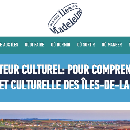
E AUX ÎLES
QUOI FAIRE
OÙ DORMIR
OÙ SORTIR
OÙ MANGER
CTEUR CULTUREL: POUR COMPREN
 ET CULTURELLE DES ÎLES-DE-L