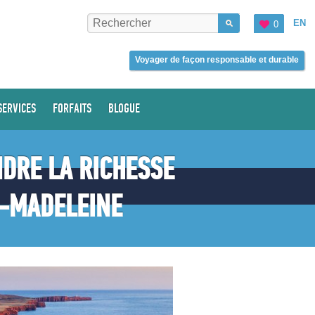
EN
0
Voyager de façon responsable et durable
SERVICES
FORFAITS
BLOGUE
DRE LA RICHESSE
A-MADELEINE