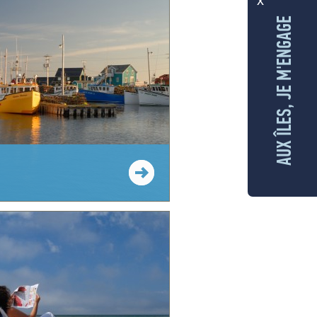
x
AUX ÎLES, JE M'ENGAGE