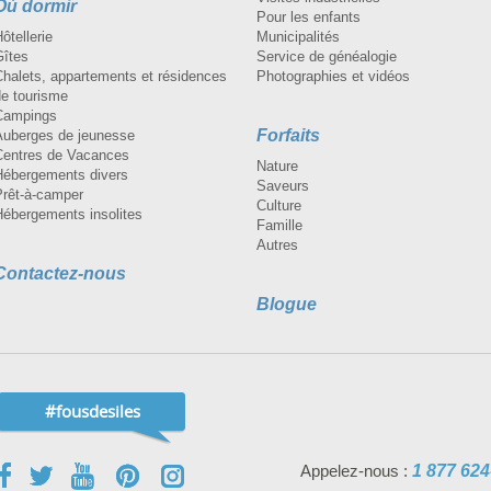
Où dormir
Pour les enfants
ôtellerie
Municipalités
Gîtes
Service de généalogie
Chalets, appartements et résidences
Photographies et vidéos
de tourisme
Campings
Forfaits
Auberges de jeunesse
Centres de Vacances
Nature
Hébergements divers
Saveurs
Prêt-à-camper
Culture
Hébergements insolites
Famille
Autres
Contactez-nous
Blogue
#fousdesiles
Appelez-nous :
1 877 624