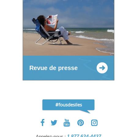
Revue de presse
#fousdesiles
Appelez-nous :
1 877 624-4437