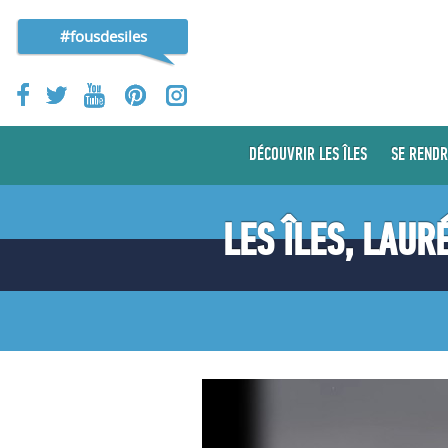
#fousdesiles
DÉCOUVRIR LES ÎLES
SE RENDR
LES ÎLES, LAUR