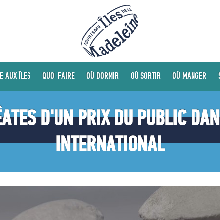
E AUX ÎLES
QUOI FAIRE
OÙ DORMIR
OÙ SORTIR
OÙ MANGER
ÉATES D'UN PRIX DU PUBLIC D
INTERNATIONAL