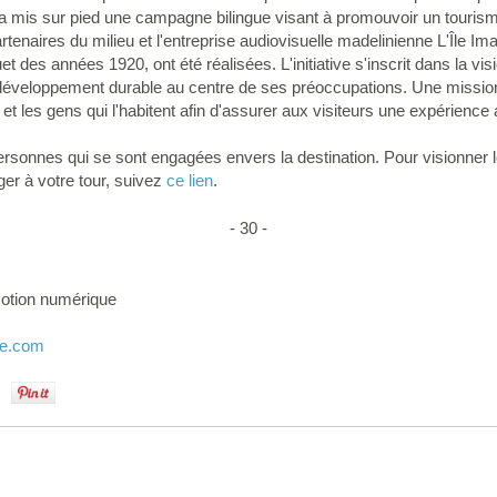
e a mis sur pied une campagne bilingue visant à promouvoir un touris
artenaires du milieu et l'entreprise audiovisuelle madelinienne L'Île Im
 des années 1920, ont été réalisées. L'initiative s'inscrit dans la vis
e développement durable au centre de ses préoccupations. Une missi
et les gens qui l'habitent afin d'assurer aux visiteurs une expérience 
personnes qui se sont engagées envers la destination. Pour visionner
ger à votre tour, suivez
ce lien
.
- 30 -
motion numérique
ne.com