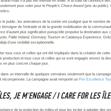
 Brand
mais n'a pas été retenue en finale. À la suite de l'annonce des 
seulement pour voter pour le
People's Choice Award
(prix du public).
ostics.
ar le public, les animateurs de la soirée ont souligné que le nombre de
s » témoigne de l'entraide et de la grande mobilisation de la communau
ce d'autant plus significative puisqu'elle propulse la destination aux
Kyoto
,
Fáilte Ireland
,
Germany Tourism
et
Catalunya Experience
. Grâc
déjà d'une visibilité exceptionnelle.
iciter tous ceux et celles qui ont été impliqués dans la création de cett
e production et tous ceux et celles qui se sont engagés envers la desti
us en plus concret chaque jour.
 dans un intervalle de quelques semaines seulement que la campagne d
voit récompensée. La campagne avait remporté un
Prix Excellence To
LES, JE M'ENGAGE / I CARE FOR LES ÎLE
importance de la protection du milieu et pour les inciter à adopter des 