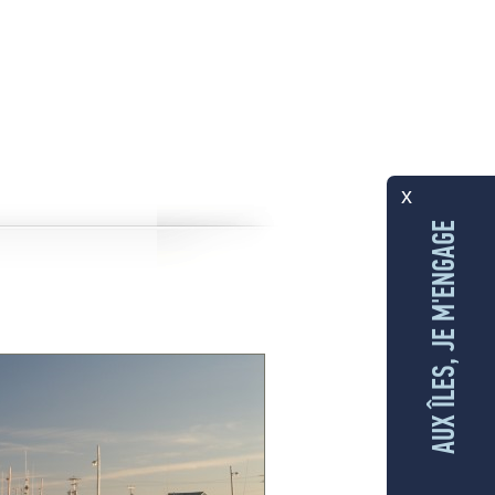
x
AUX ÎLES, JE M'ENGAGE