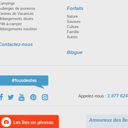
Campings
Forfaits
Auberges de jeunesse
Centres de Vacances
Nature
Hébergements divers
Saveurs
Prêt-à-camper
Culture
Hébergements insolites
Famille
Autres
Contactez-nous
Blogue
#fousdesiles
Appelez-nous :
1 877 624
Amoureux des Île
Les Îles en photos