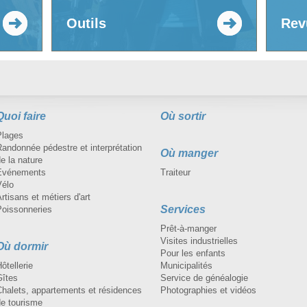
Outils
Rev
Quoi faire
Où sortir
Plages
andonnée pédestre et interprétation
Où manger
e la nature
Événements
Traiteur
Vélo
rtisans et métiers d'art
Services
Poissonneries
Prêt-à-manger
Visites industrielles
Où dormir
Pour les enfants
ôtellerie
Municipalités
Gîtes
Service de généalogie
Chalets, appartements et résidences
Photographies et vidéos
de tourisme