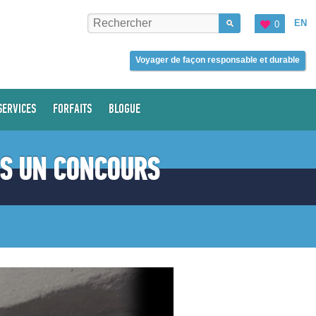
EN
0
Voyager de façon responsable et durable
SERVICES
FORFAITS
BLOGUE
ANS UN CONCOURS