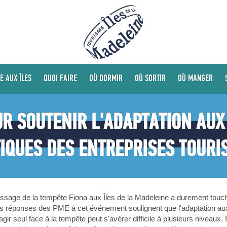
E AUX ÎLES
QUOI FAIRE
OÙ DORMIR
OÙ SORTIR
OÙ MANGER
UR SOUTENIR L'ADAPTATION AU
IQUES DES ENTREPRISES TOURI
ssage de la tempête Fiona aux Îles de la Madeleine a durement touché
. Les réponses des PME à cet événement soulignent que l'adaptation 
agir seul face à la tempête peut s'avérer difficile à plusieurs niveaux