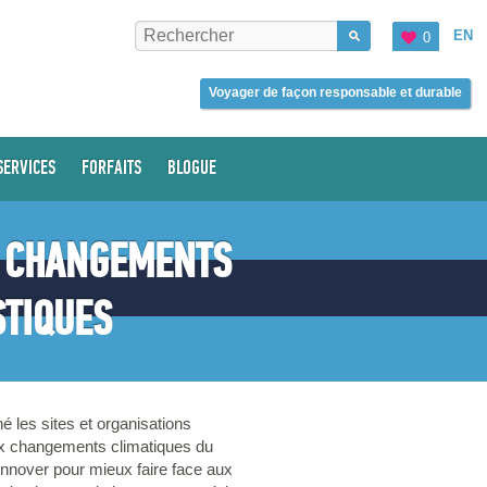
EN
0
Voyager de façon responsable et durable
SERVICES
FORFAITS
BLOGUE
X CHANGEMENTS
STIQUES
 les sites et organisations
aux changements climatiques du
. Innover pour mieux faire face aux