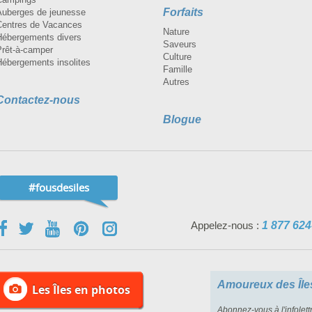
Forfaits
Auberges de jeunesse
Centres de Vacances
Nature
Hébergements divers
Saveurs
Prêt-à-camper
Culture
Hébergements insolites
Famille
Autres
Contactez-nous
Blogue
#fousdesiles
Appelez-nous :
1 877 624
Amoureux des Île
Les Îles en photos
Abonnez-vous à l'infolett