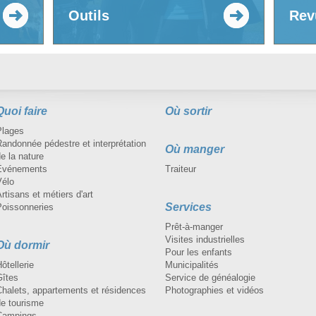
Outils
Rev
Quoi faire
Où sortir
Plages
andonnée pédestre et interprétation
Où manger
e la nature
Événements
Traiteur
Vélo
rtisans et métiers d'art
Services
Poissonneries
Prêt-à-manger
Visites industrielles
Où dormir
Pour les enfants
ôtellerie
Municipalités
Gîtes
Service de généalogie
Chalets, appartements et résidences
Photographies et vidéos
de tourisme
Campings