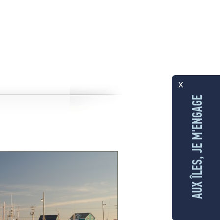
x
AUX ÎLES, JE M'ENGAGE