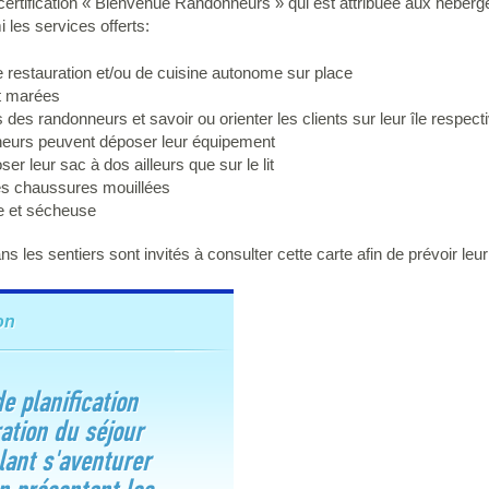
certification « Bienvenue Randonneurs » qui est attribuée aux héberg
 les services offerts:
e restauration et/ou de cuisine autonome sur place
et marées
es randonneurs et savoir ou orienter les clients sur leur île respect
cheurs peuvent déposer leur équipement
er leur sac à dos ailleurs que sur le lit
es chaussures mouillées
se et sécheuse
 les sentiers sont invités à consulter cette carte afin de prévoir leur
on
e planification
ration du séjour
ant s'aventurer