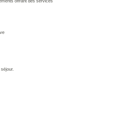
ements offrant des services
ive
 séjour.