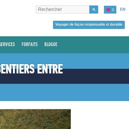
EN
0
Voyager de façon responsable et durable
SERVICES
FORFAITS
BLOGUE
SENTIERS ENTRE