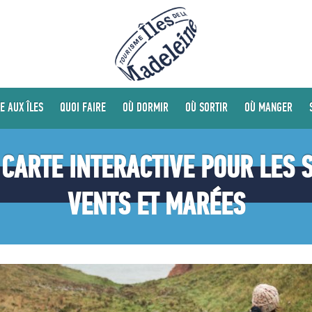
E AUX ÎLES
QUOI FAIRE
OÙ DORMIR
OÙ SORTIR
OÙ MANGER
CARTE INTERACTIVE POUR LES 
VENTS ET MARÉES