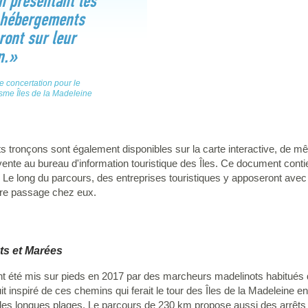
n présentant les
t hébergements
ront sur leur
n.»
e concertation pour le
sme Îles de la Madeleine
ents tronçons sont également disponibles sur la carte interactive, de m
ente au bureau d'information touristique des Îles. Ce document con
e long du parcours, des entreprises touristiques y apposeront avec 
otre passage chez eux.
ts et Marées
nt été mis sur pieds en 2017 par des marcheurs madelinots habitués 
cuit inspiré de ces chemins qui ferait le tour des Îles de la Madeleine e
es longues plages. Le parcours de 230 km propose aussi des arrêts d