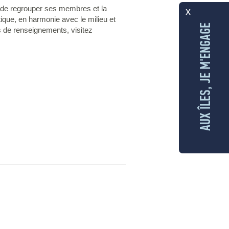
n de regrouper ses membres et la
x
stique, en harmonie avec le milieu et
AUX ÎLES, JE M'ENGAGE
us de renseignements, visitez