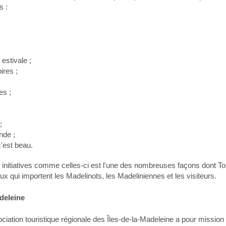
es :
estivale ;
ires ;
es ;
;
nde ;
c'est beau.
es initiatives comme celles-ci est l'une des nombreuses façons dont T
eux qui importent les Madelinots, les Madeliniennes et les visiteurs.
deleine
ciation touristique régionale des Îles-de-la-Madeleine a pour missio