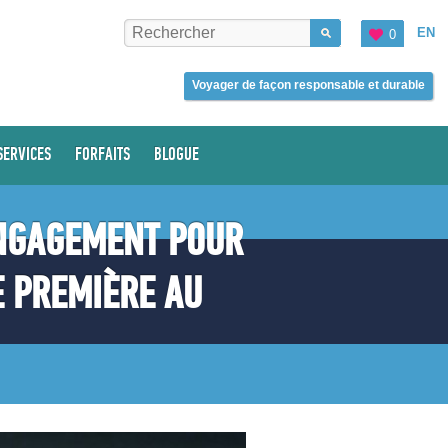
EN
0
Voyager de façon responsable et durable
SERVICES
FORFAITS
BLOGUE
ENGAGEMENT POUR
E PREMIÈRE AU