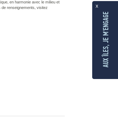
stique, en harmonie avec le milieu et
x
us de renseignements, visitez
AUX ÎLES, JE M'ENGAGE