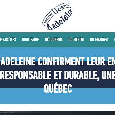
E AUX ÎLES
QUOI FAIRE
OÙ DORMIR
OÙ SORTIR
OÙ MANGER
 MADELEINE CONFIRMENT LEUR 
RESPONSABLE ET DURABLE, UN
QUÉBEC