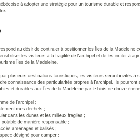
uébécoise à adopter une stratégie pour un tourisme durable et responsa
fre.
e
espond au désir de continuer à positionner les Îles de la Madeleine c
ibiliser les visiteurs à la fragilité de l'archipel et de les inciter à ag
ourisme Îles de la Madeleine.
r plusieurs destinations touristiques, les visiteurs seront invités à s
dre connaissance des particularités propres à l'archipel. Ils pourront
es et durables aux Îles de la Madeleine par le biais de douze énonc
hme de l'archipel ;
uatement mes déchets ;
ler dans les dunes et les milieux fragiles ;
au potable de manière responsable ;
s accès aménagés et balisés ;
 espace désigné pour camper ;