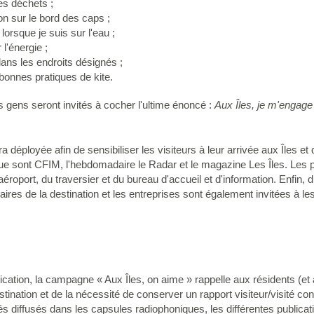
es déchets ;
ion sur le bord des caps ;
lorsque je suis sur l'eau ;
l'énergie ;
dans les endroits désignés ;
bonnes pratiques de kite.
s gens seront invités à cocher l'ultime énoncé :
Aux Îles, je m'engage 
ployée afin de sensibiliser les visiteurs à leur arrivée aux Îles et
ue sont CFIM, l'hebdomadaire le Radar et le magazine Les Îles. Les po
aéroport, du traversier et du bureau d'accueil et d'information. Enfin,
ires de la destination et les entreprises sont également invitées à les 
ation, la campagne « Aux Îles, on aime » rappelle aux résidents (et a
stination et de la nécessité de conserver un rapport visiteur/visité con
 diffusés dans les capsules radiophoniques, les différentes publica