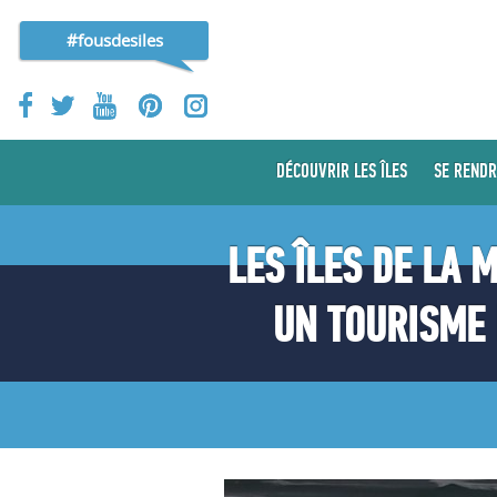
#fousdesiles
DÉCOUVRIR LES ÎLES
SE RENDR
LES ÎLES DE LA
UN TOURISME 