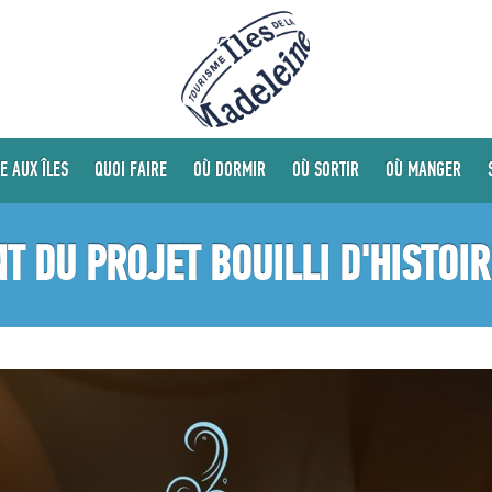
E AUX ÎLES
QUOI FAIRE
OÙ DORMIR
OÙ SORTIR
OÙ MANGER
 DU PROJET BOUILLI D'HISTOI