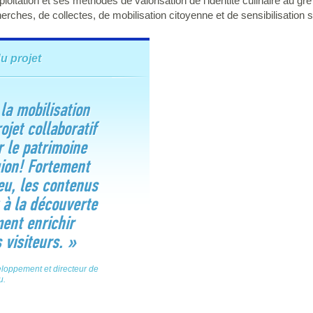
itation et ses méthodes de valorisation de l'identité culinaire au gré 
cherches, de collectes, de mobilisation citoyenne et de sensibilisation su
u projet
 la mobilisation
ojet collaboratif
r le patrimoine
gion! Fortement
eu, les contenus
 à la découverte
ent enrichir
 visiteurs. »
eloppement et directeur de
u.