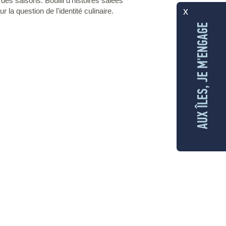
des saisons. Bouilli d'histoires salées
x
r la question de l'identité culinaire.
AUX ÎLES, JE M'ENGAGE