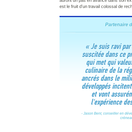
auront un pas en avance dans son explo
est le fruit d'un travail colossal de re
Partenaire d
« Je suis ravi par
suscitée dans ce pr
qui met qui valeu
culinaire de la ré
ancrés dans le mili
développés incitent
et vont assurém
l'expérience des
- Jason Bent, conseiller en dév
crénea