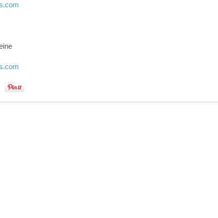
es.com
eine
es.com