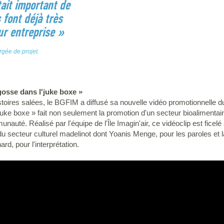
était important de
s font déjà très
ur entreprise »
argée de projet.
agosse dans l'juke boxe »
stoires salées, le BGFIM a diffusé sa nouvelle vidéo promotionnelle d
uke boxe » fait non seulement la promotion d'un secteur bioalimentaire 
munauté. Réalisé par l'équipe de l'Île Imagin'air, ce vidéoclip est ficel
tes du secteur culturel madelinot dont Yoanis Menge, pour les paroles et
rd, pour l'interprétation.