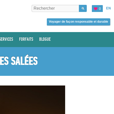
EN
0
Voyager de façon responsable et durable
SERVICES
FORFAITS
BLOGUE
RES SALÉES