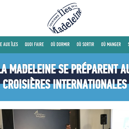
E AUX ÎLES
QUOI FAIRE
OÙ DORMIR
OÙ SORTIR
OÙ MANGER
 LA MADELEINE SE PRÉPARENT A
CROISIÈRES INTERNATIONALES