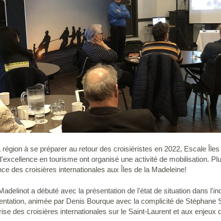
a région à se préparer au retour des croisiéristes en 2022, Escale Îles
'excellence en tourisme ont organisé une activité de mobilisation. Plu
ce des croisières internationales aux Îles de la Madeleine!
Madelinot a débuté avec la présentation de l'état de situation dans l'in
ntation, animée par Denis Bourque avec la complicité de Stéphane S
prise des croisières internationales sur le Saint-Laurent et aux enjeux