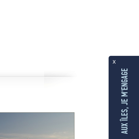
x
AUX ÎLES, JE M'ENGAGE