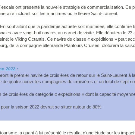
scale ont présenté la nouvelle stratégie de commercialisation. Ce par
néraire incluant soit les maritimes ou le fleuve Saint-Laurent.
n souhaitant que la pandémie actuelle soit maîtrisée, elle confirme l
ales avec vingt-huit navires au carnet de visite. Elle débutera le 23 
iné; le Viking Octantis. Ce navire de classe « expéditions » peut a
urg, de la compagnie allemande Plantours Cruises, clôturera la saiso
son 2022 :
ront le premier navire de croisières de retour sur le Saint-Laurent à l
 de quatre nouvelles compagnies de croisières et un total de sept n
s de croisières de catégorie « expéditions » dont la capacité moyenne
 pour la saison 2022 devrait se situer autour de 80%.
ourisme, a quant à lui présenté le résultat d'une étude sur les impacts