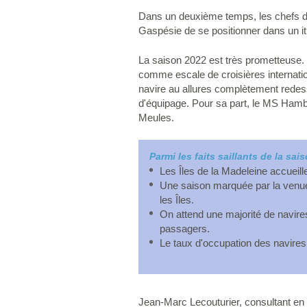
Dans un deuxième temps, les chefs d'e
Gaspésie de se positionner dans un iti
La saison 2022 est très prometteuse. E
comme escale de croisières internation
navire au allures complètement redess
d'équipage. Pour sa part, le MS Hamb
Meules.
Parmi les faits saillants de la sai
Les Îles de la Madeleine accueille
Une saison marquée par la venue
les Îles.
On attend une majorité de navire
passagers.
Le taux d'occupation des navires
Jean-Marc Lecouturier, consultant en t