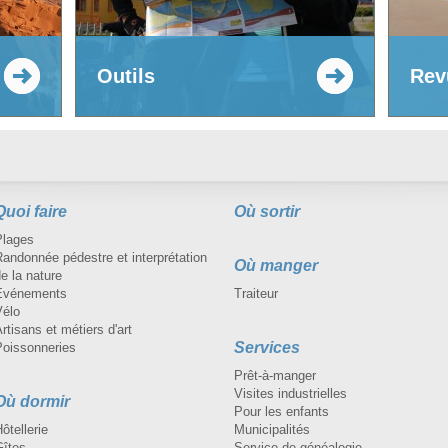
Outils
Rev
Quoi faire
Où sortir
Plages
andonnée pédestre et interprétation
Où manger
e la nature
Événements
Traiteur
Vélo
rtisans et métiers d'art
Services
Poissonneries
Prêt-à-manger
Visites industrielles
Où dormir
Pour les enfants
ôtellerie
Municipalités
Gîtes
Service de généalogie