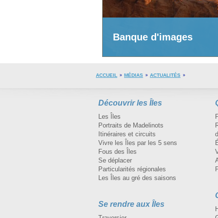
Banque d'images
ACCUEIL
MÉDIAS
ACTUALITÉS
Découvrir les Îles
Les Îles
Portraits de Madelinots
R
Itinéraires et circuits
d
Vivre les Îles par les 5 sens
Fous des Îles
Se déplacer
A
Particularités régionales
Les Îles au gré des saisons
Se rendre aux Îles
H
Traversier