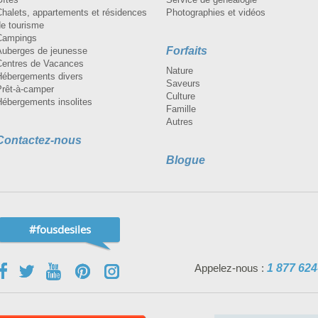
Chalets, appartements et résidences
Photographies et vidéos
de tourisme
Campings
Forfaits
Auberges de jeunesse
Centres de Vacances
Nature
Hébergements divers
Saveurs
Prêt-à-camper
Culture
Hébergements insolites
Famille
Autres
Contactez-nous
Blogue
#fousdesiles
Appelez-nous :
1 877 624