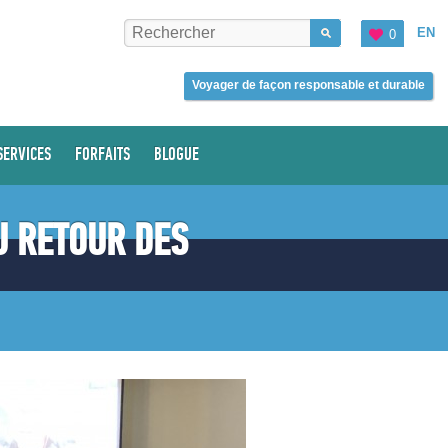
EN
0
Voyager de façon responsable et durable
SERVICES
FORFAITS
BLOGUE
U RETOUR DES