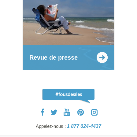
Revue de presse
#fousdesiles
Appelez-nous :
1 877 624-4437