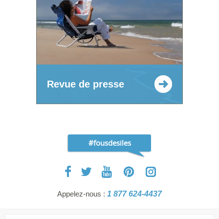
Revue de presse
#fousdesiles
Appelez-nous :
1 877 624-4437