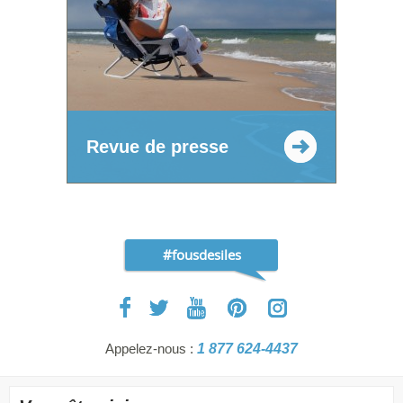
Revue de presse
#fousdesiles
Appelez-nous :
1 877 624-4437