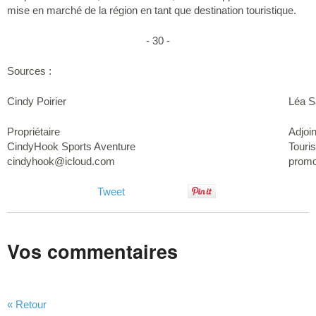
mise en marché de la région en tant que destination touristique.
- 30 -
Sources :
Cindy Poirier
Léa S
Propriétaire
Adjoi
CindyHook Sports Aventure
Touri
cindyhook@icloud.com
promo
Tweet
Vos commentaires
« Retour