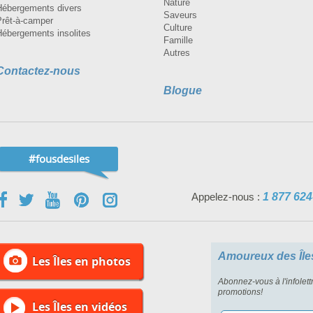
Nature
Hébergements divers
Saveurs
Prêt-à-camper
Culture
Hébergements insolites
Famille
Autres
Contactez-nous
Blogue
#fousdesiles
Appelez-nous :
1 877 624
Amoureux des Île
Les Îles en photos
Abonnez-vous à l'infolett
promotions!
Les Îles en vidéos