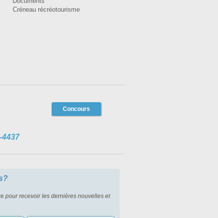
Documents
Créneau récréotourisme
Concours
-4437
s?
re pour recevoir les dernières nouvelles et