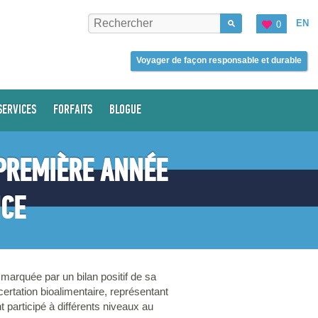
EN
0
Voyager de façon responsable et durable
SERVICES
FORFAITS
BLOGUE
 PREMIÈRE ANNÉE
NCE
 marquée par un bilan positif de sa
ertation bioalimentaire, représentant
 participé à différents niveaux au