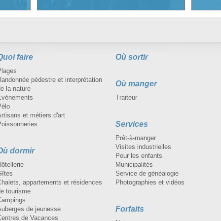
Quoi faire
Où sortir
Plages
andonnée pédestre et interprétation
Où manger
e la nature
Événements
Traiteur
Vélo
rtisans et métiers d'art
Services
Poissonneries
Prêt-à-manger
Visites industrielles
Où dormir
Pour les enfants
ôtellerie
Municipalités
Gîtes
Service de généalogie
Chalets, appartements et résidences
Photographies et vidéos
de tourisme
Campings
Forfaits
Auberges de jeunesse
Centres de Vacances