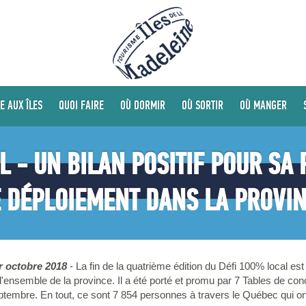
E AUX ÎLES
QUOI FAIRE
OÙ DORMIR
OÙ SORTIR
OÙ MANGER
L - UN BILAN POSITIF POUR SA
 DÉPLOIEMENT DANS LA PROVI
er octobre 2018
- La fin de la quatrième édition du Défi 100% local est
ensemble de la province. Il a été porté et promu par 7 Tables de conc
ptembre. En tout, ce sont 7 854 personnes à travers le Québec qui ont