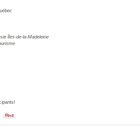
Québec
ésie Îles-de-la-Madeleine
tourisme
cipants!