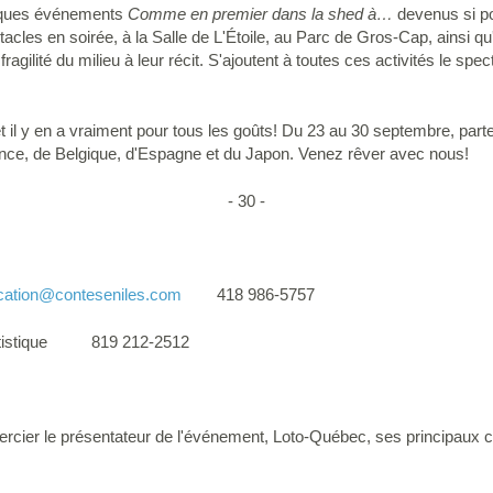
uelques événements
Comme en premier dans la shed à…
devenus si po
tacles en soirée, à la Salle de L'Étoile, au Parc de Gros-Cap, ainsi qu
 fragilité du milieu à leur récit. S'ajoutent à toutes ces activités le spe
et il y en a vraiment pour tous les goûts! Du 23 au 30 septembre, par
rance, de Belgique, d'Espagne et du Japon. Venez rêver avec nous!
- 30 -
ation
@conteseniles.com
418 986-5757
tistique 819 212-2512
mercier le présentateur de l'événement, Loto-Québec, ses principaux 