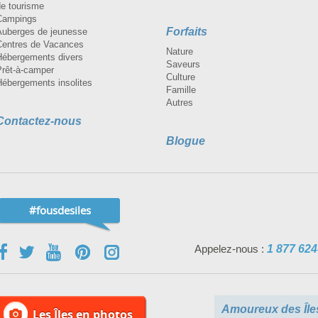
de tourisme
Campings
Forfaits
Auberges de jeunesse
Centres de Vacances
Nature
Hébergements divers
Saveurs
Prêt-à-camper
Culture
Hébergements insolites
Famille
Autres
Contactez-nous
Blogue
#fousdesiles
Appelez-nous :
1 877 624
Amoureux des Île
Les Îles en photos