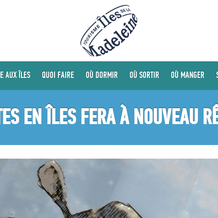
E AUX ÎLES
QUOI FAIRE
OÙ DORMIR
OÙ SORTIR
OÙ MANGER
ES EN ÎLES FERA À NOUVEAU R