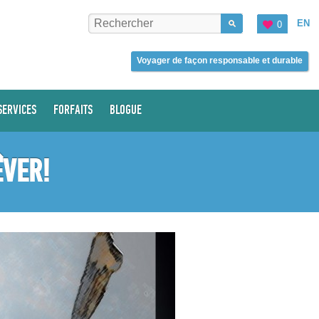
EN
0
Voyager de façon responsable et durable
SERVICES
FORFAITS
BLOGUE
ÊVER!