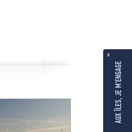
x
AUX ÎLES, JE M'ENGAGE