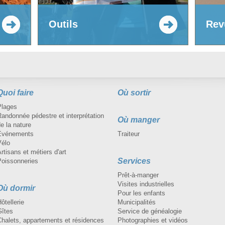
Outils
Rev
Quoi faire
Où sortir
Plages
andonnée pédestre et interprétation
Où manger
e la nature
Événements
Traiteur
Vélo
rtisans et métiers d'art
Services
Poissonneries
Prêt-à-manger
Visites industrielles
Où dormir
Pour les enfants
ôtellerie
Municipalités
Gîtes
Service de généalogie
Chalets, appartements et résidences
Photographies et vidéos