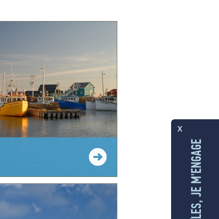
x
AUX ÎLES, JE M'ENGAGE