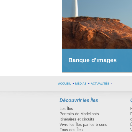
Banque d'images
ACCUEIL
MÉDIAS
ACTUALITÉS
Découvrir les Îles
Les Îles
Portraits de Madelinots
R
Itinéraires et circuits
d
Vivre les Îles par les 5 sens
Fous des Îles