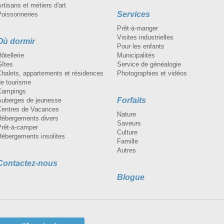
rtisans et métiers d'art
Services
Poissonneries
Prêt-à-manger
Visites industrielles
Où dormir
Pour les enfants
ôtellerie
Municipalités
Gîtes
Service de généalogie
Chalets, appartements et résidences
Photographies et vidéos
de tourisme
Campings
Forfaits
Auberges de jeunesse
Centres de Vacances
Nature
Hébergements divers
Saveurs
Prêt-à-camper
Culture
Hébergements insolites
Famille
Autres
Contactez-nous
Blogue