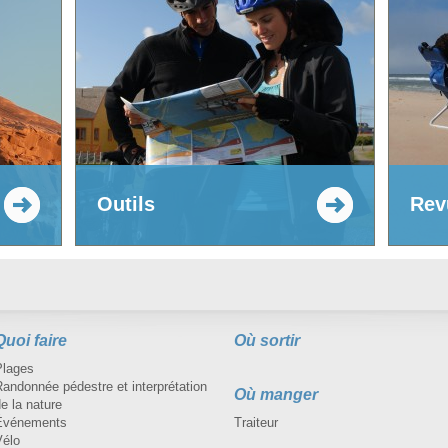
Outils
Rev
Quoi faire
Où sortir
Plages
andonnée pédestre et interprétation
Où manger
e la nature
Événements
Traiteur
Vélo