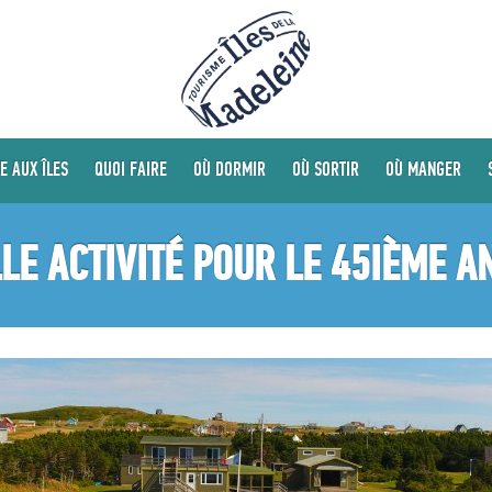
E AUX ÎLES
QUOI FAIRE
OÙ DORMIR
OÙ SORTIR
OÙ MANGER
LE ACTIVITÉ POUR LE 45IÈME A