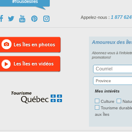
#fousdesiles
Appelez-nous :
1 877 624
Amoureux des Île
Les Îles en photos
Abonnez-vous à l'infolett
promotions!
Les Îles en vidéos
Province
Mes intérêts
Culture
Natu
Tourisme durabl
aux Îles