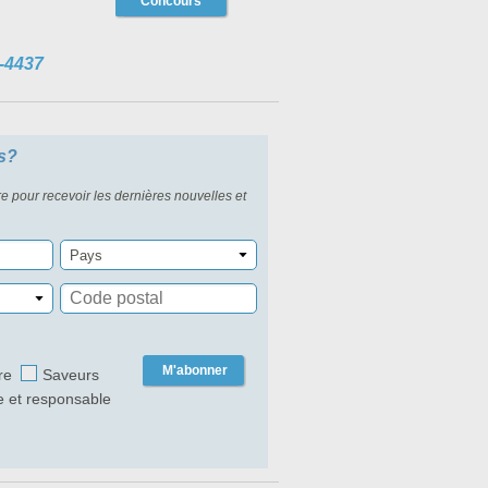
Concours
-4437
s?
re pour recevoir les dernières nouvelles et
Pays
M'abonner
re
Saveurs
e et responsable