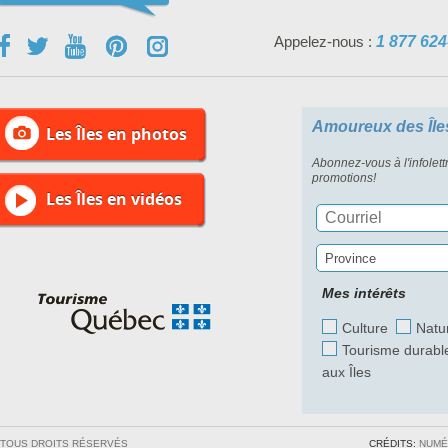
Appelez-nous :
1 877 624
Amoureux des Île
Les Îles en photos
Abonnez-vous à l'infolett
promotions!
Les Îles en vidéos
Province
Mes intérêts
Culture
Natu
Tourisme durabl
aux Îles
/ TOUS DROITS RÉSERVÉS
CRÉDITS:
NUMÉ