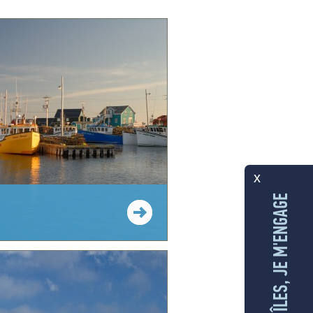
x
AUX ÎLES, JE M'ENGAGE