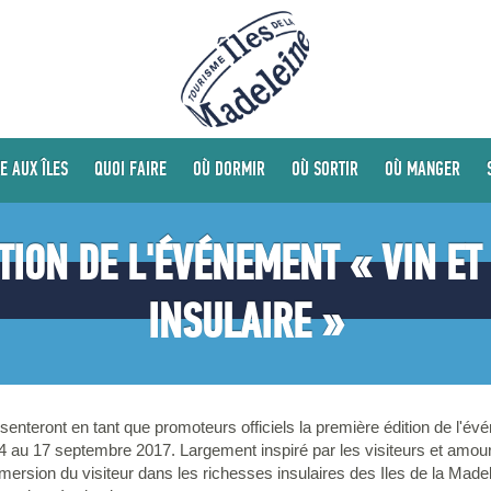
E AUX ÎLES
QUOI FAIRE
OÙ DORMIR
OÙ SORTIR
OÙ MANGER
TION DE L'ÉVÉNEMENT « VIN E
INSULAIRE »
senteront en tant que promoteurs officiels la première édition de l'é
4 au 17 septembre 2017. Largement inspiré par les visiteurs et amour
mersion du visiteur dans les richesses insulaires des Iles de la Madele