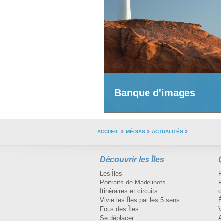
Banque d'images
ACCUEIL
MÉDIAS
ACTUALITÉS
Découvrir les Îles
Les Îles
Portraits de Madelinots
R
Itinéraires et circuits
d
Vivre les Îles par les 5 sens
Fous des Îles
Se déplacer
A