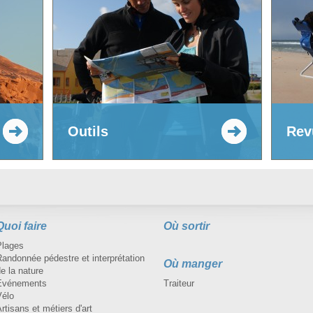
Outils
Rev
Quoi faire
Où sortir
Plages
andonnée pédestre et interprétation
Où manger
e la nature
Événements
Traiteur
Vélo
rtisans et métiers d'art