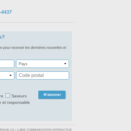
-4437
s?
re pour recevoir les dernières nouvelles et
Pays
M'abonner
re
Saveurs
e et responsable
RIQUE.CA
/
LUBIE COMMUNICATION INTERACTIVE