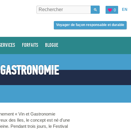
EN
0
Voyager de façon responsable et durable
SERVICES
FORFAITS
BLOGUE
T GASTRONOMIE
vénement « Vin et Gastronomie
eux des Iles, le concept est né d'une
ine. Pendant trois jours, le Festival