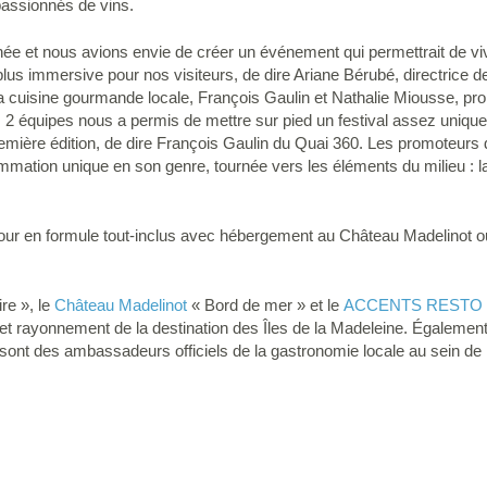
passionnés de vins.
année et nous avions envie de créer un événement qui permettrait de viv
plus immersive pour nos visiteurs, de dire Ariane Bérubé, directrice 
a cuisine gourmande locale, François Gaulin et Nathalie Miousse, pro
s 2 équipes nous a permis de mettre sur pied un festival assez uniqu
 première édition, de dire François Gaulin du Quai 360. Les promoteur
mmation unique en son genre, tournée vers les éléments du milieu : la 
 séjour en formule tout-inclus avec hébergement au Château Madelinot 
re », le
Château Madelinot
« Bord de mer » et le
ACCENTS RESTO 
et rayonnement de la destination des Îles de la Madeleine. Également
sont des ambassadeurs officiels de la gastronomie locale au sein de l