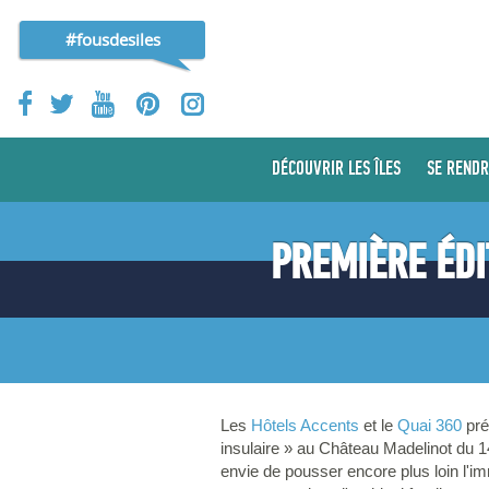
#fousdesiles
DÉCOUVRIR LES ÎLES
SE RENDR
PREMIÈRE ÉDI
Les
Hôtels Accents
et le
Quai 360
pré
insulaire » au Château Madelinot du 1
envie de pousser encore plus loin l'im