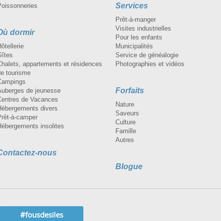
Services
Poissonneries
Prêt-à-manger
Visites industrielles
Où dormir
Pour les enfants
ôtellerie
Municipalités
Gîtes
Service de généalogie
Chalets, appartements et résidences
Photographies et vidéos
de tourisme
Campings
Forfaits
Auberges de jeunesse
Centres de Vacances
Nature
Hébergements divers
Saveurs
Prêt-à-camper
Culture
Hébergements insolites
Famille
Autres
Contactez-nous
Blogue
#fousdesiles